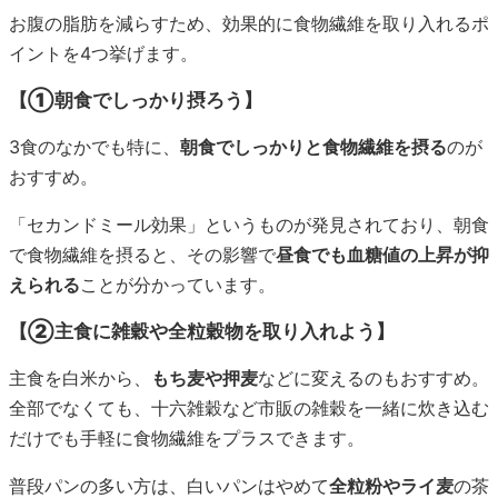
お腹の脂肪を減らすため、効果的に食物繊維を取り入れるポ
イントを4つ挙げます。
【①朝食でしっかり摂ろう】
3食のなかでも特に、
朝食でしっかりと食物繊維を摂る
のが
おすすめ。
「セカンドミール効果」というものが発見されており、朝食
で食物繊維を摂ると、その影響で
昼食でも血糖値の上昇が抑
えられる
ことが分かっています。
【②主食に雑穀や全粒穀物を取り入れよう】
主食を白米から、
もち麦や押麦
などに変えるのもおすすめ。
全部でなくても、十六雑穀など市販の雑穀を一緒に炊き込む
だけでも手軽に食物繊維をプラスできます。
普段パンの多い方は、白いパンはやめて
全粒粉やライ麦
の茶