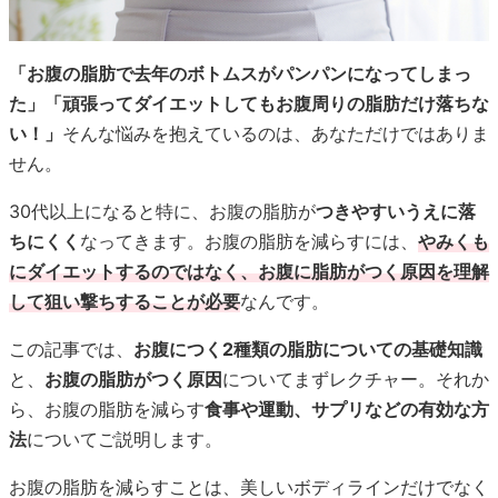
「お腹の脂肪で去年のボトムスがパンパンになってしまっ
た」「頑張ってダイエットしてもお腹周りの脂肪だけ落ちな
い！」
そんな悩みを抱えているのは、あなただけではありま
せん。
30代以上になると特に、お腹の脂肪が
つきやすいうえに落
ちにくく
なってきます。お腹の脂肪を減らすには、
やみくも
にダイエットするのではなく、お腹に脂肪がつく原因を理解
して狙い撃ちすることが必要
なんです。
この記事では、
お腹につく2種類の脂肪についての基礎知識
と、
お腹の脂肪がつく原因
についてまずレクチャー。それか
ら、お腹の脂肪を減らす
食事や運動、サプリなどの有効な方
法
についてご説明します。
お腹の脂肪を減らすことは、美しいボディラインだけでなく