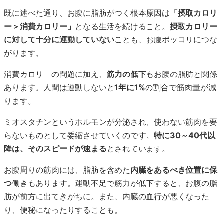
既に述べた通り、お腹に脂肪がつく根本原因は
「摂取カロリ
ー＞消費カロリー」
となる生活を続けること。
摂取カロリー
に対して十分に運動していない
ことも、お腹ポッコリにつな
がります。
消費カロリーの問題に加え、
筋力の低下
もお腹の脂肪と関係
あります。人間は運動しないと
1年に1%
の割合で筋肉量が減
ります。
ミオスタチンというホルモンが分泌され、使わない筋肉を要
らないものとして委縮させていくのです。
特に30～40代以
降は、そのスピードが速まる
とされています。
お腹周りの筋肉には、脂肪を含めた
内臓をあるべき位置に保
つ
働きもあります。運動不足で筋力が低下すると、お腹の脂
肪が前方に出てきがちに。また、内臓の血行が悪くなった
り、便秘になったりすることも。