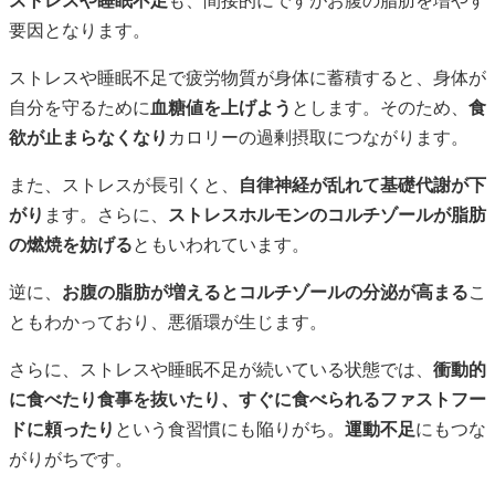
要因となります。
ストレスや睡眠不足で疲労物質が身体に蓄積すると、身体が
自分を守るために
血糖値を上げよう
とします。そのため、
食
欲が止まらなくなり
カロリーの過剰摂取につながります。
また、ストレスが長引くと、
自律神経が乱れて基礎代謝が下
がり
ます。さらに、
ストレスホルモンのコルチゾールが脂肪
の燃焼を妨げる
ともいわれています。
逆に、
お腹の脂肪が増えるとコルチゾールの分泌が高まる
こ
ともわかっており、悪循環が生じます。
さらに、ストレスや睡眠不足が続いている状態では、
衝動的
に食べたり食事を抜いたり、すぐに食べられるファストフー
ドに頼ったり
という食習慣にも陥りがち。
運動不足
にもつな
がりがちです。