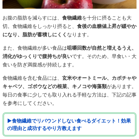
お腹の脂肪を減らすには、
食物繊維
を十分に摂ることも大
切。食物繊維をしっかり摂ると、
食後の血糖値上昇が緩やか
になり、脂肪が蓄積しにくく
なります。
また、食物繊維が多い食品は
咀嚼回数が自然と増えるうえ、
消化がゆっくりで腹持ちが良い
です。そのため、早食い・大
食いを防ぎ満腹感が持続します。
食物繊維を含む食品には、
玄米やオートミール、カボチャや
キャベツ、ゴボウなどの根菜、キノコや海藻類
があります。
毎日の食事に少しでも取り入れる手軽な方法は、下記の記事
を参考にしてください。
▶食物繊維でリバウンドしない食べるダイエット！効果
の理由と成功するやり方教えます