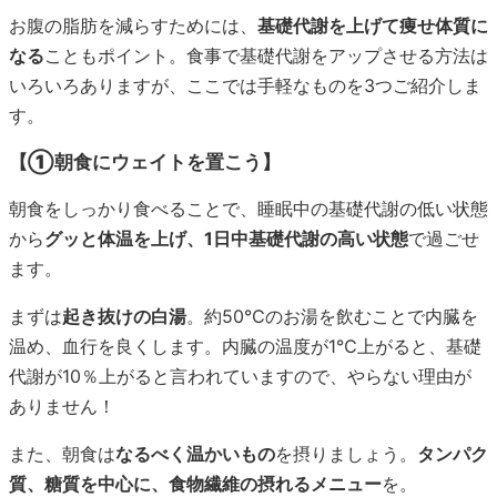
お腹の脂肪を減らすためには、
基礎代謝を上げて痩せ体質に
なる
こともポイント。食事で基礎代謝をアップさせる方法は
いろいろありますが、ここでは手軽なものを3つご紹介しま
す。
【①朝食にウェイトを置こう】
朝食をしっかり食べることで、睡眠中の基礎代謝の低い状態
から
グッと体温を上げ、1日中基礎代謝の高い状態
で過ごせ
ます。
まずは
起き抜けの白湯
。約50℃のお湯を飲むことで内臓を
温め、血行を良くします。内臓の温度が1℃上がると、基礎
代謝が10％上がると言われていますので、やらない理由が
ありません！
また、朝食は
なるべく温かいもの
を摂りましょう。
タンパク
質、糖質を中心に、食物繊維の摂れるメニュー
を。