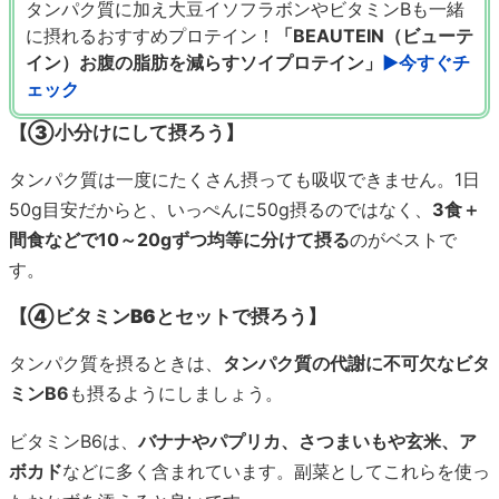
タンパク質に加え大豆イソフラボンやビタミンBも一緒
に摂れるおすすめプロテイン！
「BEAUTEIN（ビューテ
イン）お腹の脂肪を減らすソイプロテイン」
▶今すぐチ
ェック
【③小分けにして摂ろう】
タンパク質は一度にたくさん摂っても吸収できません。1日
50g目安だからと、いっぺんに50g摂るのではなく、
3食＋
間食などで10～20gずつ均等に分けて摂る
のがベストで
す。
【④ビタミンB6とセットで摂ろう】
タンパク質を摂るときは、
タンパク質の代謝に不可欠なビタ
ミンB6
も摂るようにしましょう。
ビタミンB6は、
バナナやパプリカ、さつまいもや玄米、ア
ボカド
などに多く含まれています。副菜としてこれらを使っ