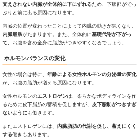
支えきれない内臓が全体的に下にずれる
ため、下腹部がでっ
ぷりと前に出る原因になります。
内臓の位置が変わったことによって内臓の動きが鈍くなり、
内臓脂肪
がたまります。また、全体的に
基礎代謝が下がっ
て
、お腹を含め全身に脂肪がつきやすくなるでしょう。
ホルモンバランスの変化
女性の場合は特に、
年齢による女性ホルモンの分泌量の変化
が、お腹の脂肪が増える原因になります。
女性ホルモンの
エストロゲン
は、柔らかなボディラインを作
るために皮下脂肪の蓄積を促しますが、
皮下脂肪がつきすぎ
ないように
も働きます。
またエストロゲンには、
内臓脂肪の代謝を促し、蓄えにくく
する
働きもあります。