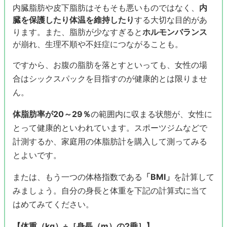
内臓脂肪や皮下脂肪はそもそも悪いものではなく、
内
臓を保護したり体温を維持したり
する大切な目的があ
ります。また、脂肪が少なすぎると
ホルモンバランス
が崩れ、生理不順や不妊症につながることも。
ですから、お腹の脂肪を落とすといっても、女性の場
合はシックスパックを目指すのが健康的とは限りませ
ん。
体脂肪率が20～29％
の範囲内に収まる状態が、女性に
とって健康的といわれています。スポーツジムなどで
計測するか、家庭用の体脂肪計を購入して測ってみる
とよいです。
または、もう一つの体格指数である
「BMI」
を計算して
みましょう。自分の身長と体重を下記の計算式に当て
はめてみてください。
【体重（kg）÷［身長（m）の2乗］】