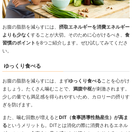
お腹の脂肪を減らすには、
摂取エネルギーを消費エネルギー
よりも少なく
することが大切。そのために心がけるべき、
食
習慣のポイント
を8つご紹介します。ぜひ試してみてくださ
い。
ゆっくり食べる
お腹の脂肪を減らすには、まず
ゆっくり食べる
ことを心がけ
ましょう。たくさん噛むことで、
満腹中枢
が刺激されます。
少しの量でも満足感を得られやすいため、カロリーの摂りす
ぎを防げます。
また、噛む回数が増えると
DIT（食事誘導性熱産生）が高ま
る
というメリットも。DITとは消化の際に消費されるエネル