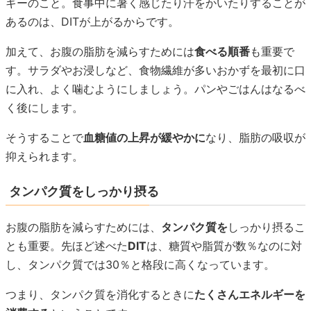
ギーのこと。食事中に暑く感じたり汗をかいたりすることが
あるのは、DITが上がるからです。
加えて、お腹の脂肪を減らすためには
食べる順番
も重要で
す。サラダやお浸しなど、食物繊維が多いおかずを最初に口
に入れ、よく噛むようにしましょう。パンやごはんはなるべ
く後にします。
そうすることで
血糖値の上昇が緩やかに
なり、脂肪の吸収が
抑えられます。
タンパク質をしっかり摂る
お腹の脂肪を減らすためには、
タンパク質を
しっかり摂るこ
とも重要。先ほど述べた
DIT
は、糖質や脂質が数％なのに対
し、タンパク質では30％と格段に高くなっています。
つまり、タンパク質を消化するときに
たくさんエネルギーを