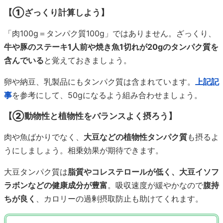
【①ざっくり計算しよう】
「肉100g＝タンパク質100g」ではありません。ざっくり、
牛や豚のステーキ1人前や焼き魚1切れが20gのタンパク質を
含んでいる
と覚えておきましょう。
卵や納豆、乳製品にもタンパク質は含まれています。
上記記
事
を参考にして、50gになるよう組み合わせましょう。
【②動物性と植物性をバランスよく摂ろう】
肉や魚ばかりでなく、
大豆などの植物性タンパク質
も摂るよ
うにしましょう。相乗効果が期待できます。
大豆タンパク質は
脂質やコレステロールが低く、大豆イソフ
ラボンなどの健康成分が豊富
。吸収速度が緩やかなので
腹持
ちが良く
、カロリーの過剰摂取防止も助けてくれます。