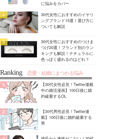
に悩みをカバー
30代女性におすすめのイヤリ
ングブランド15選！選び方に
ついても解説
30代女性におすすめのつけま
つげ20選！ブランド別のラン
キングも解説！ナチュラルに
色っぽく盛れるのはどれ？
Ranking
恋愛・結婚にまつわる悩み
【30代女性必見！Twitter連載
中の婚活漫画】100日後に婚
約破棄するOL
【30代男性必見！Twitter連
載】100日後に婚約破棄する
男
彼氏から連絡がこない！30代