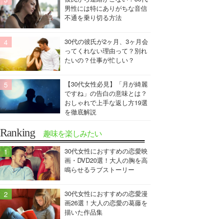
男性には特にありがちな音信
不通を乗り切る方法
30代の彼氏が2ヶ月、3ヶ月会
ってくれない理由って？別れ
たいの？仕事が忙しい？
【30代女性必見】「月が綺麗
ですね」の告白の意味とは？
おしゃれで上手な返し方19選
を徹底解説
Ranking
趣味を楽しみたい
30代女性におすすめの恋愛映
画・DVD20選！大人の胸を高
鳴らせるラブストーリー
30代女性におすすめの恋愛漫
画26選！大人の恋愛の葛藤を
描いた作品集