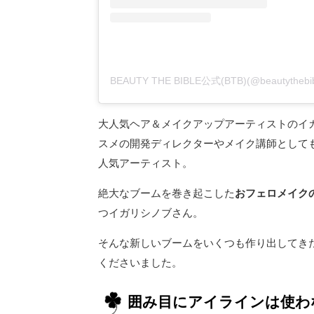
BEAUTY THE BIBLE公式(BTB)(@beautytheb
大人気ヘア＆メイクアップアーティストのイ
スメの開発ディレクターやメイク講師として
人気アーティスト。
絶大なブームを巻き起こした
おフェロメイク
つイガリシノブさん。
そんな新しいブームをいくつも作り出してき
くださいました。
囲み目にアイラインは使わ