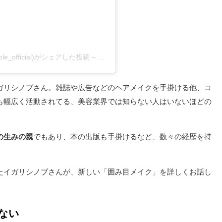
ible_official)がシェアした投稿
–
2020年 1月月19日午後7時06分PST
ガリシノブさん。雑誌や広告などのヘアメイクを手掛ける他、コ
も幅広く活動されてる、美容業界では知らない人はいないほどの
の生みの親
でもあり、本の出版も手掛けるなど、数々の経歴を持
たイガリシノブさんが、新しい「囲み目メイク」を詳しくお話し
ない