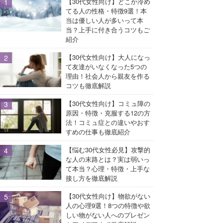
【30代女性向け】どこか冷め
てる人の性格・特徴9選！本
当は優しい人が多いって本
当？上手に付き合うコツもご
紹介
【30代女性向け】大人になっ
て友達がいなくなった5つの
理由！社会人から親友を作る
コツも徹底解説
【30代女性向け】コミュ障の
原因・特徴・克服する12の方
法！コミュ症との違いやおす
すめの仕事も徹底紹介
【悩む30代女性必見】攻撃的
な人の末路とは？実は弱いっ
て本当？心理・特徴・上手な
接し方を徹底解説
【30代女性向け】物欲がない
人の心理9選！8つの特徴や欲
しい物がない人へのプレゼン