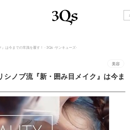
今までの常識を覆す！ - 3Qs -サンキューズ-
美容
ガリシノブ流『新・囲み目メイク』は今ま