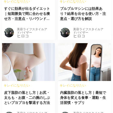
キレイになりたい
キレイになりたい
すぐに効果が出るダイエット
ブルブルマシンには効果あ
｜短期勝負で間に合わせる痩
り？結果を出せる使い方・注
せ方・注意点・リバウンド...
意点・選び方を解説
美容ライフスタイルア
美容ライフスタイルア
ドバイザー
ドバイザー
ヒロコ
ヒロコ
キレイになりたい
キレイになりたい
皮下脂肪の落とし方｜お尻・
内臓脂肪の落とし方｜最短で
太もも・お腹・二の腕のしぶ
身体を変える食事・運動・生
といプヨプヨを撃退する方法
活習慣・サプリ