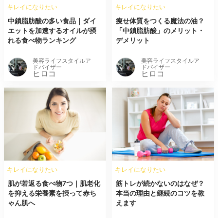
キレイになりたい
キレイになりたい
中鎖脂肪酸の多い食品｜ダイ
痩せ体質をつくる魔法の油？
エットを加速するオイルが摂
「中鎖脂肪酸」のメリット・
れる食べ物ランキング
デメリット
美容ライフスタイルア
美容ライフスタイルア
ドバイザー
ドバイザー
ヒロコ
ヒロコ
キレイになりたい
キレイになりたい
肌が若返る食べ物7つ｜肌老化
筋トレが続かないのはなぜ？
を抑える栄養素を摂って赤ち
本当の理由と継続のコツを教
ゃん肌へ
えます