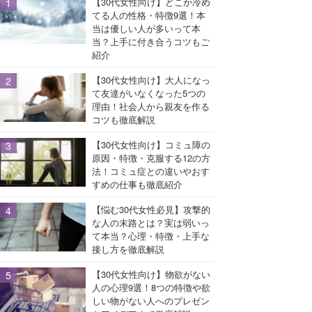
【30代女性向け】どこか冷め
てる人の性格・特徴9選！本
当は優しい人が多いって本
当？上手に付き合うコツもご
紹介
【30代女性向け】大人になっ
て友達がいなくなった5つの
理由！社会人から親友を作る
コツも徹底解説
【30代女性向け】コミュ障の
原因・特徴・克服する12の方
法！コミュ症との違いやおす
すめの仕事も徹底紹介
【悩む30代女性必見】攻撃的
な人の末路とは？実は弱いっ
て本当？心理・特徴・上手な
接し方を徹底解説
【30代女性向け】物欲がない
人の心理9選！8つの特徴や欲
しい物がない人へのプレゼン