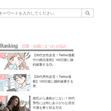
Ranking
恋愛・結婚にまつわる悩み
【30代女性必見！Twitter連載
中の婚活漫画】100日後に婚
約破棄するOL
【30代男性必見！Twitter連
載】100日後に婚約破棄する
男
彼氏から連絡がこない！30代
男性には特にありがちな音信
不通を乗り切る方法