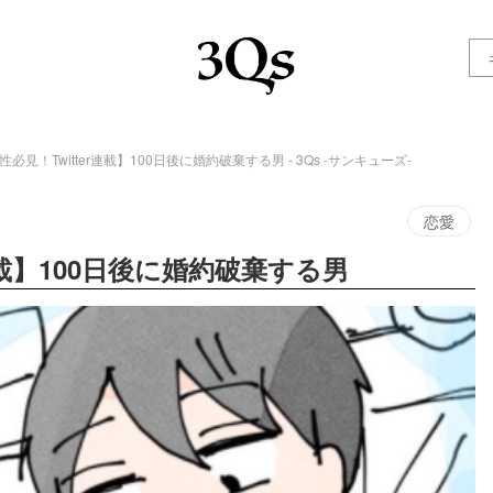
性必見！Twitter連載】100日後に婚約破棄する男 - 3Qs -サンキューズ-
恋愛
r連載】100日後に婚約破棄する男