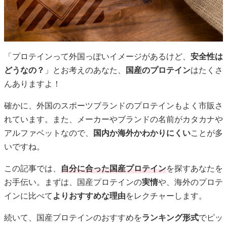
「プロテインって外国っぽいイメージがあるけど、
安全性は
どうなの？
」とお考えのあなた、
国産のプロテイン
はたくさ
んありますよ！
確かに、外国のスポーツブランドのプロテインもよく市販さ
れています。また、メーカーやブランドの名前がカタカナや
アルファベットなので、
国内か海外かわかりにくい
ことが多
いですね。
この記事では、
自分に合った国産プロテイン
を探すあなたを
お手伝い。まずは、国産プロテインの
実情
や、海外のプロテ
インに比べて
よりおすすめな理由
をレクチャーします。
続いて、国産プロテインのおすすめを
ランキング形式
でピッ