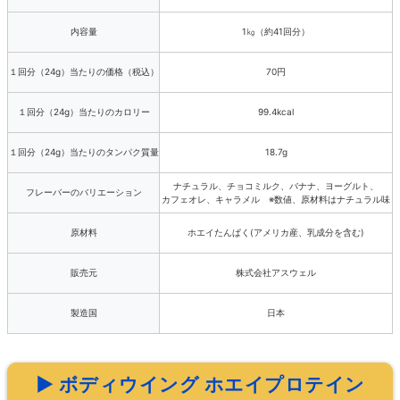
内容量
1㎏（約41回分）
１回分（24g）当たりの価格（税込）
70円
１回分（24g）当たりのカロリー
99.4kcal
１回分（24g）当たりのタンパク質量
18.7g
ナチュラル、チョコミルク、バナナ、ヨーグルト、
フレーバーのバリエーション
カフェオレ、キャラメル ※数値、原材料はナチュラル味
原材料
ホエイたんぱく(アメリカ産、乳成分を含む)
販売元
株式会社アスウェル
製造国
日本
▶ ボディウイング ホエイプロテイン