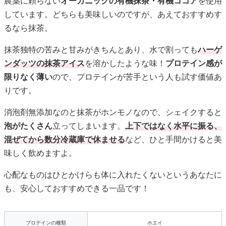
農薬に頼らない
オーガニックの有機抹茶・有機ココア
を使用
しています。どちらも美味しいのですが、あえておすすめす
るなら抹茶。
抹茶独特の苦みと甘みがきちんとあり、水で割っても
ハーゲ
ンダッツの抹茶アイス
を溶かしたような味！
プロテイン感が
限りなく薄い
ので、プロテインが苦手という人も試す価値あ
りです。
消泡剤無添加なのと抹茶がホンモノなので、シェイクすると
泡がたくさん
立ってしまいます。
上下ではなく水平に振る、
混ぜてから数分冷蔵庫で休ませる
など、ひと手間かけると美
味しく飲めますよ。
心配なものはひとかけらも体に入れたくないというあなたに
も、安心しておすすめできる一品です！
プロテインの種類
ホエイ