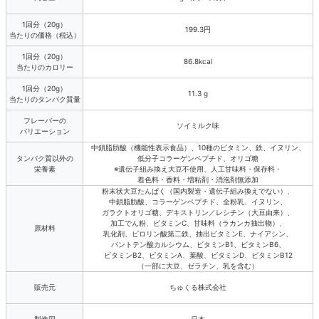
1回分（20g）
199.3円
当たりの価格（税込）
1回分（20g）
86.8kcal
当たりのカロリー
1回分（20g）
11.3 g
当たりのタンパク質量
フレーバーの
ソイミルク味
バリエーション
中鎖脂肪酸（機能性表示食品）、10種のビタミン、鉄、イヌリン、
タンパク質以外の
低分子コラーゲンペプチド、オリゴ糖
栄養素
※遺伝子組み換え大豆不使用、人工甘味料・保存料・
着色料・香料・増粘剤・消泡剤無添加
粉末状大豆たんぱく（国内製造・遺伝子組み換えでない）、
中鎖脂肪酸、コラーゲンペプチド、全粉乳、イヌリン、
ガラクトオリゴ糖、デキストリン／レシチン（大豆由来）、
加工でん粉、ビタミンC、甘味料（ラカンカ抽出物）、
原材料
乳化剤、ピロリン酸第二鉄、抽出ビタミンE、ナイアシン、
パントテン酸カルシウム、ビタミンB1、ビタミンB6、
ビタミンB2、ビタミンA、葉酸、ビタミンD、ビタミンB12
（一部に大豆、ゼラチン、乳を含む）
販売元
ちゅくる株式会社