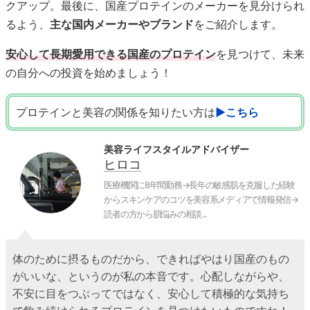
クアップ。最後に、国産プロテインのメーカーを見分けられ
るよう、
主な国内メーカーやブランド
をご紹介します。
安心して長期愛用できる国産のプロテイン
を見つけて、未来
の自分への投資を始めましょう！
プロテインと美容の関係を知りたい方は
▶こちら
美容ライフスタイルアドバイザー
ヒロコ
医療機関に8年間勤務→長年の敏感肌を克服した経験
からスキンケアのコツを美容系メディアで情報発信→
読者の方から肌悩みの相談...
体のために摂るものだから、できればやはり国産のもの
がいいな、というのが私の本音です。心配しながらや、
不安に目をつぶってではなく、安心して積極的な気持ち