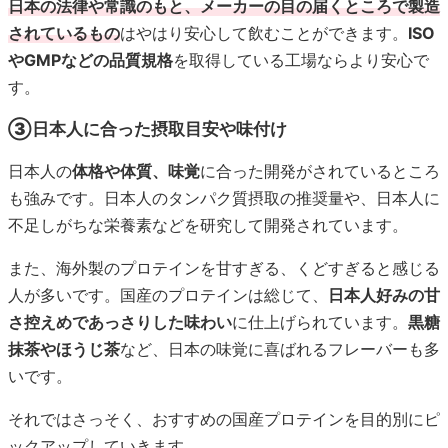
日本の法律や常識のもと、メーカーの目の届くところで製造
されているもの
はやはり安心して飲むことができます。
ISO
やGMPなどの品質規格
を取得している工場ならより安心で
す。
③日本人に合った摂取目安や味付け
日本人の
体格や体質、味覚
に合った開発がされているところ
も強みです。日本人のタンパク質摂取の推奨量や、日本人に
不足しがちな栄養素などを研究して開発されています。
また、海外製のプロテインを甘すぎる、くどすぎると感じる
人が多いです。国産のプロテインは総じて、
日本人好みの甘
さ控えめであっさりした味わい
に仕上げられています。
黒糖
抹茶やほうじ茶
など、日本の味覚に喜ばれるフレーバーも多
いです。
それではさっそく、おすすめの国産プロテインを目的別にピ
ックアップしていきます。