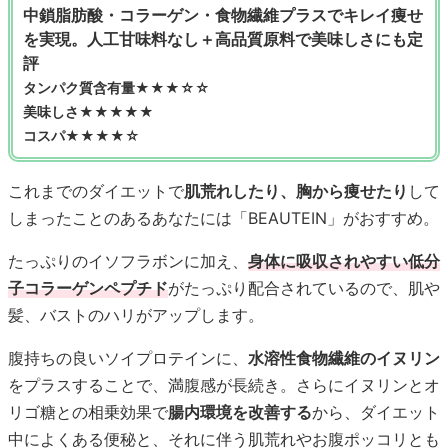
中鎖脂肪酸・コラーゲン・食物繊維プラスでキレイ痩せ
を実現。人工甘味料なし＋高品質原料で美味しさにも定
評
タンパク質含有量★★★☆☆
美味しさ★★★★★
コスパ★★★★☆
これまでのダイエットで
肌荒れしたり、胸から痩せたり
して
しまったことのあるあなたには「BEAUTEIN」がおすすめ。
たっぷりのイソフラボンに加え、
身体に吸収されやすい低分
子コラーゲンペプチド
がたっぷり配合されているので、肌や
髪、バストのハリがアップします。
腹持ちの良いソイプロテインに、
水溶性食物繊維のイヌリン
をプラスすることで、満腹感が長続き。さらにイヌリンとオ
リゴ糖との相乗効果で
腸内環境を改善する
から、ダイエット
中によくある便秘と、それに伴う肌荒れやお腹ポッコリとも