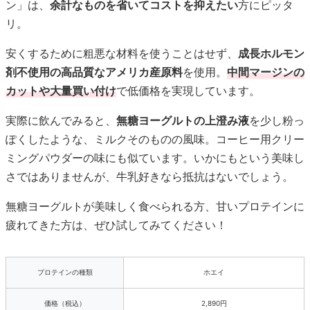
ン」は、
余計なものを省いてコストを抑えたい
方にピッタ
リ。
安くするために粗悪な材料を使うことはせず、
成長ホルモン
剤不使用の高品質なアメリカ産原料
を使用。
中間マージンの
カットや大量買い付け
で低価格を実現しています。
実際に飲んでみると、
無糖ヨーグルトの上澄み液
を少し粉っ
ぽくしたような、ミルクそのものの風味。コーヒー用クリー
ミングパウダーの味にも似ています。いかにもという美味し
さではありませんが、牛乳好きなら抵抗はないでしょう。
無糖ヨーグルトが美味しく食べられる方、甘いプロテインに
疲れてきた方は、ぜひ試してみてください！
プロテインの種類
ホエイ
価格（税込）
2,890円