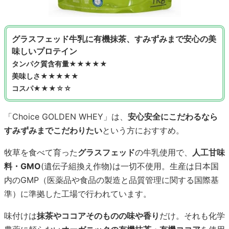
グラスフェッド牛乳に有機抹茶、すみずみまで安心の美
味しいプロテイン
タンパク質含有量★★★★★
美味しさ★★★★★
コスパ★★★☆☆
「Choice GOLDEN WHEY」は、
安心安全にこだわるなら
すみずみまでこだわりたい
という方におすすめ。
牧草を食べて育った
グラスフェッド
の牛乳使用で、
人工甘味
料・GMO
(遺伝子組換え作物)は一切不使用。生産は日本国
内のGMP（医薬品や食品の製造と品質管理に関する国際基
準）に準拠した工場で行われています。
味付けは
抹茶やココアそのものの味や香り
だけ。それも化学