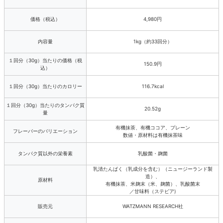
価格（税込）
4,980円
内容量
1kg（約33回分）
１回分（30g）当たりの価格（税
150.9円
込）
１回分（30g）当たりのカロリー
116.7kcal
１回分（30g）当たりのタンパク質
20.52g
量
有機抹茶、有機ココア、プレーン
フレーバーのバリエーション
数値・原材料は有機抹茶味
タンパク質以外の栄養素
乳酸菌・麹菌
乳清たんぱく（乳成分を含む）（ニュージーランド製
造）、
原材料
有機抹茶、米麹末（米、麹菌）、乳酸菌末
／甘味料（ステビア)
販売元
WATZMANN RESEARCH社