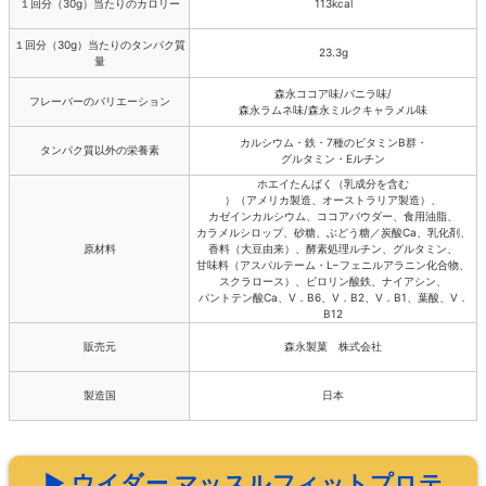
１回分（30g）当たりのカロリー
113kcal
１回分（30g）当たりのタンパク質
23.3g
量
森永ココア味/バニラ味/
フレーバーのバリエーション
森永ラムネ味/森永ミルクキャラメル味
カルシウム・鉄・7種のビタミンB群・
タンパク質以外の栄養素
グルタミン・Eルチン
ホエイたんぱく（乳成分を含む
）（アメリカ製造、オーストラリア製造）、
カゼインカルシウム、ココアパウダー、食用油脂、
カラメルシロップ、砂糖、ぶどう糖／炭酸Ca、乳化剤、
原材料
香料（大豆由来）、酵素処理ルチン、グルタミン、
甘味料（アスパルテーム・L−フェニルアラニン化合物、
スクラロース）、ピロリン酸鉄、ナイアシン、
パントテン酸Ca、V．B6、V．B2、V．B1、葉酸、V．
B12
販売元
森永製菓 株式会社
製造国
日本
▶ ウイダー マッスルフィットプロテ