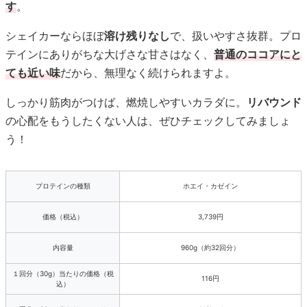
す
。
シェイカーならほぼ
溶け残りなし
で、扱いやすさ抜群。プロ
テインにありがちな大げさな甘さはなく、
普通のココアにと
ても近い味
だから、無理なく続けられますよ。
しっかり筋肉がつけば、燃焼しやすいカラダに。
リバウンド
の心配をもうしたくない人は、ぜひチェックしてみましょ
う！
プロテインの種類
ホエイ・カゼイン
価格（税込）
3,739円
内容量
960g（約32回分）
１回分（30g）当たりの価格（税
116円
込）