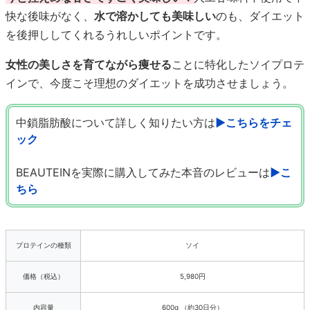
快な後味がなく、
水で溶かしても美味しい
のも、ダイエット
を後押ししてくれるうれしいポイントです。
女性の美しさを育てながら痩せる
ことに特化したソイプロテ
インで、今度こそ理想のダイエットを成功させましょう。
中鎖脂肪酸について詳しく知りたい方は
▶こちらをチェ
ック
BEAUTEINを実際に購入してみた本音のレビューは
▶こ
ちら
プロテインの種類
ソイ
価格（税込）
5,980円
内容量
600g （約30日分）