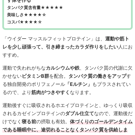
す体を作る
タンパク質含有量★★★★★
美味しさ★★★★☆
コスパ★★★★☆
「ウイダー マッスルフィットプロテイン」は、
運動や筋ト
レを少し頑張って、引き締まったカラダ作りをしたい
人にお
すすめ。
運動で失われがちな
カルシウムや鉄
、タンパク質の代謝に欠
かせない
ビタミンB群
を配合。
タンパク質の働きをアップ
す
る独自開発のポリフェノール
「Eルチン」
もプラスされてい
るので、より
筋肉がつきやすく
なります。
運動後すぐに吸収されるホエイプロテインと、ゆっくり吸収
されるカゼインプロテインの
ダブル仕立て
なので、運動後だ
けでなく
寝る前
の摂取も有効。
体づくりのゴールデンタイム
である睡眠中に、途切れることなくタンパク質を供給しま