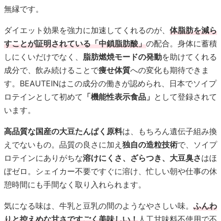
無縁です。
ダイエット効果を強力に加速してくれるのが、
体脂肪を減ら
すことが証明されている「中鎖脂肪酸」
の配合。身体に蓄積
しにくいだけでなく、
脂肪燃焼モードの発動
を助けてくれる
成分で、飲み続けることで
痩せ体質
への変化も期待できま
す。BEAUTEINはこの成分の働きが認められ、日本でソイプ
ロテインとして初めて
「機能性表示食品」
として登録されて
います。
高品質な国産の大豆たんぱく原料
は、もちろん遺伝子組み換
えでないもの。品質の良さに加え
独自の造粒技術
で、ソイプ
ロテインにありがちな
溶けにくさ、ざらつき、大豆臭さ
はほ
ぼゼロ。シェイカー不要ですぐに溶け、忙しい朝や仕事の休
憩時間にも手間なく取り入れられます。
気になる味は、牛乳と豆乳の間のようなやさしい味。
ふんわ
りと控えめな甘さですごく美味しい！
人工甘味料不使用で不