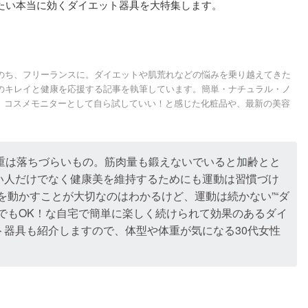
したい本当に効くダイエット器具を大特集します。
たのち、フリーランスに。ダイエットや肌荒れなどの悩みを乗り越えてきた
性のキレイと健康を応援する記事を執筆しています。簡単・ナチュラル・ノ
。コスメモニターとして自ら試していい！と感じた化粧品や、最新の美容
体重は落ちづらいもの。筋肉量も鍛えないでいると加齢とと
い人だけでなく健康美を維持するためにも運動は習慣づけ
を動かすことが大切なのはわかるけど、運動は続かない”“ダ
でもOK！な自宅で簡単に楽しく続けられて効果のあるダイ
ト器具も紹介しますので、体型や体重が気になる30代女性