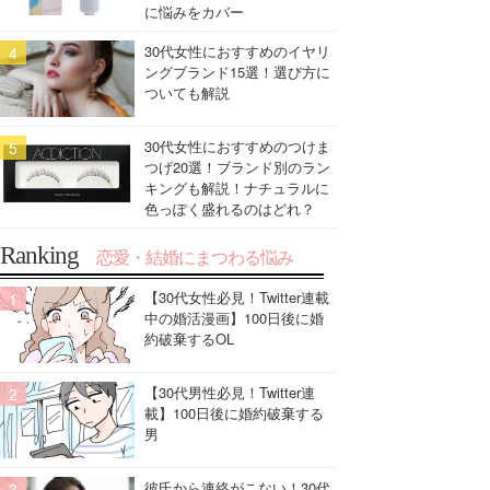
に悩みをカバー
30代女性におすすめのイヤリ
ングブランド15選！選び方に
ついても解説
30代女性におすすめのつけま
つげ20選！ブランド別のラン
キングも解説！ナチュラルに
色っぽく盛れるのはどれ？
Ranking
恋愛・結婚にまつわる悩み
【30代女性必見！Twitter連載
中の婚活漫画】100日後に婚
約破棄するOL
【30代男性必見！Twitter連
載】100日後に婚約破棄する
男
彼氏から連絡がこない！30代