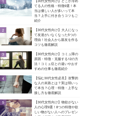
【30代女性向け】どこか冷め
てる人の性格・特徴9選！本
当は優しい人が多いって本
当？上手に付き合うコツもご
紹介
【30代女性向け】大人になっ
て友達がいなくなった5つの
理由！社会人から親友を作る
コツも徹底解説
【30代女性向け】コミュ障の
原因・特徴・克服する12の方
法！コミュ症との違いやおす
すめの仕事も徹底紹介
【悩む30代女性必見】攻撃的
な人の末路とは？実は弱いっ
て本当？心理・特徴・上手な
接し方を徹底解説
【30代女性向け】物欲がない
人の心理9選！8つの特徴や欲
しい物がない人へのプレゼン