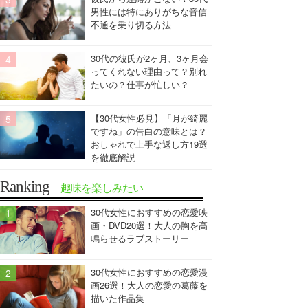
男性には特にありがちな音信
不通を乗り切る方法
30代の彼氏が2ヶ月、3ヶ月会
ってくれない理由って？別れ
たいの？仕事が忙しい？
【30代女性必見】「月が綺麗
ですね」の告白の意味とは？
おしゃれで上手な返し方19選
を徹底解説
Ranking
趣味を楽しみたい
30代女性におすすめの恋愛映
画・DVD20選！大人の胸を高
鳴らせるラブストーリー
30代女性におすすめの恋愛漫
画26選！大人の恋愛の葛藤を
描いた作品集