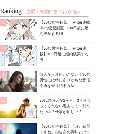
Ranking
恋愛・結婚にまつわる悩み
【30代女性必見！Twitter連載
中の婚活漫画】100日後に婚
約破棄するOL
【30代男性必見！Twitter連
載】100日後に婚約破棄する
男
彼氏から連絡がこない！30代
男性には特にありがちな音信
不通を乗り切る方法
30代の彼氏が2ヶ月、3ヶ月会
ってくれない理由って？別れ
たいの？仕事が忙しい？
【30代女性必見】「月が綺麗
ですね」の告白の意味とは？