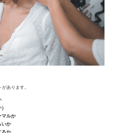
トがあります。
か
か）
ーマルか
らいか
するか