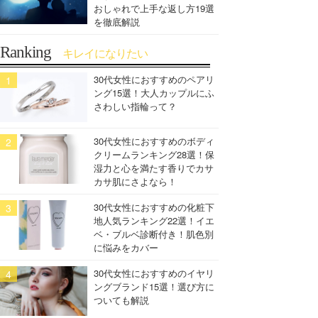
おしゃれで上手な返し方19選
を徹底解説
Ranking
キレイになりたい
30代女性におすすめのペアリ
ング15選！大人カップルにふ
さわしい指輪って？
30代女性におすすめのボディ
クリームランキング28選！保
湿力と心を満たす香りでカサ
カサ肌にさよなら！
30代女性におすすめの化粧下
地人気ランキング22選！イエ
ベ・ブルベ診断付き！肌色別
に悩みをカバー
30代女性におすすめのイヤリ
ングブランド15選！選び方に
ついても解説