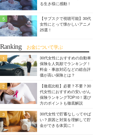
る生き様に感動！
【サブスクで視聴可能】30代
女性にとって懐かしいアニメ
25選！
Ranking
お金について学ぶ
30代女性におすすめの自動車
保険を人気順でランキング！
料金・事故対応などの総合評
価が高い保険とは？
【徹底比較】必要？不要？30
代女性におすすめの安いがん
保険ランキングTOP10！選び
方のポイントも徹底解説
30代女性で貯蓄なしってやば
い？原因と対策を理解して貯
金ができる体質に！