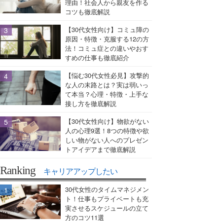
理由！社会人から親友を作る
コツも徹底解説
【30代女性向け】コミュ障の
原因・特徴・克服する12の方
法！コミュ症との違いやおす
すめの仕事も徹底紹介
【悩む30代女性必見】攻撃的
な人の末路とは？実は弱いっ
て本当？心理・特徴・上手な
接し方を徹底解説
【30代女性向け】物欲がない
人の心理9選！8つの特徴や欲
しい物がない人へのプレゼン
トアイデアまで徹底解説
Ranking
キャリアアップしたい
30代女性のタイムマネジメン
ト！仕事もプライベートも充
実させるスケジュールの立て
方のコツ11選