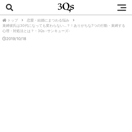
トップ
恋愛・結婚にまつわる悩み
束縛彼氏は30代になっても変わらない…？！ありがちな7つの行動・束縛する
心理・対処法とは？ - 3Qs -サンキューズ-
2019/10/18