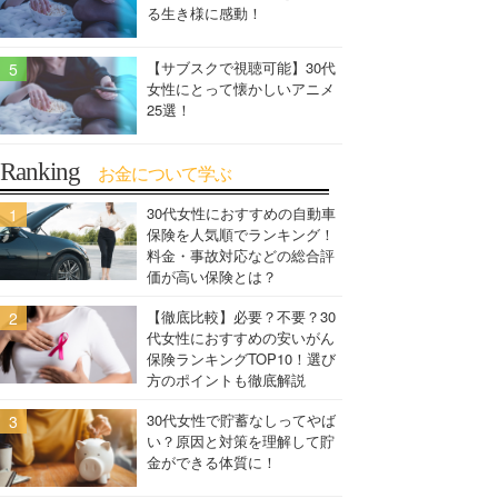
る生き様に感動！
【サブスクで視聴可能】30代
女性にとって懐かしいアニメ
25選！
Ranking
お金について学ぶ
30代女性におすすめの自動車
保険を人気順でランキング！
料金・事故対応などの総合評
価が高い保険とは？
【徹底比較】必要？不要？30
代女性におすすめの安いがん
保険ランキングTOP10！選び
方のポイントも徹底解説
30代女性で貯蓄なしってやば
い？原因と対策を理解して貯
金ができる体質に！