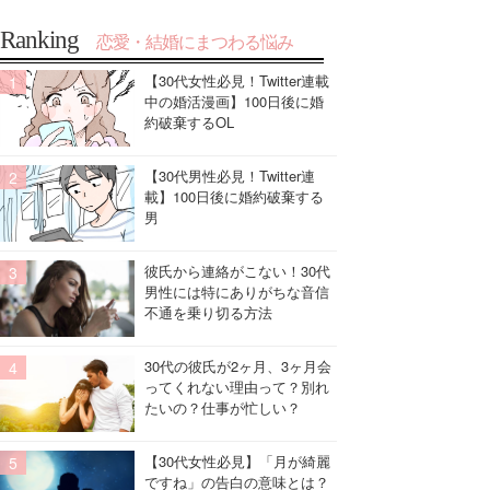
Ranking
恋愛・結婚にまつわる悩み
【30代女性必見！Twitter連載
中の婚活漫画】100日後に婚
約破棄するOL
【30代男性必見！Twitter連
載】100日後に婚約破棄する
男
彼氏から連絡がこない！30代
男性には特にありがちな音信
不通を乗り切る方法
30代の彼氏が2ヶ月、3ヶ月会
ってくれない理由って？別れ
たいの？仕事が忙しい？
【30代女性必見】「月が綺麗
ですね」の告白の意味とは？