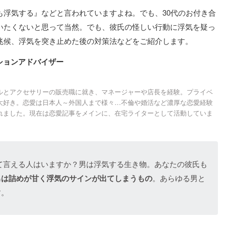
も浮気する』などと言われていますよね。でも、30代のお付き合
いたくないと思って当然。でも、彼氏の怪しい行動に浮気を疑っ
兆候、浮気を突き止めた後の対策法などをご紹介します。
ションアドバイザー
ルとアクセサリーの販売職に就き、マネージャーや店長を経験。プライベ
大好き。恋愛は日本人～外国人まで様々…不倫や婚活など濃厚な恋愛経験
れました。現在は恋愛記事をメインに、在宅ライターとして活動していま
て言える人はいますか？男は浮気する生き物。あなたの彼氏も
男は詰めが甘く浮気のサインが出てしまうもの
。あらゆる男と
す。