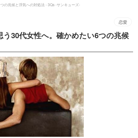
兆候と浮気への対処法 - 3Qs -サンキューズ-
恋愛
う30代女性へ。確かめたい6つの兆候