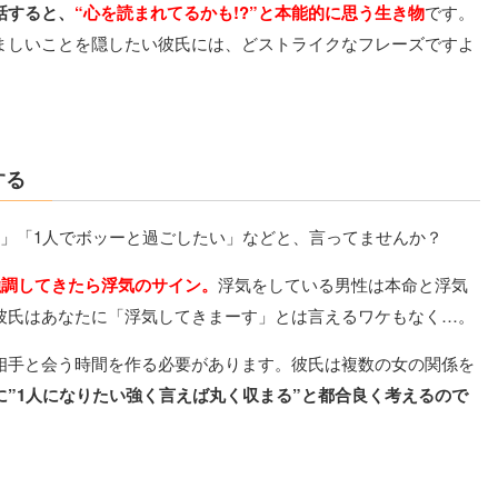
話すると、
“心を読まれてるかも!?”と本能的に思う生き物
です。
ましいことを隠したい彼氏には、どストライクなフレーズですよ
する
い」「1人でボッーと過ごしたい」などと、言ってませんか？
強調してきたら浮気のサイン。
浮気をしている男性は本命と浮気
彼氏はあなたに「浮気してきまーす」とは言えるワケもなく…。
相手と会う時間を作る必要があります。彼氏は複数の女の関係を
に”1人になりたい強く言えば丸く収まる”と都合良く考えるので