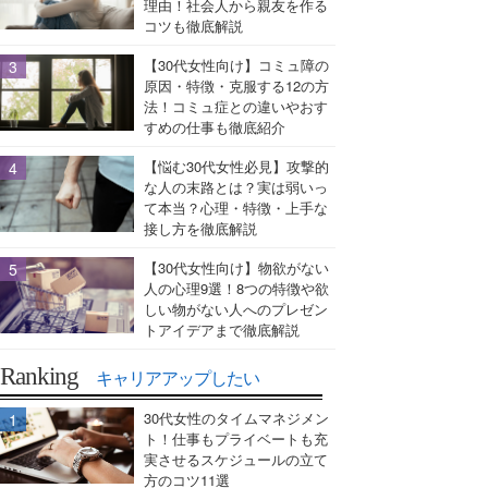
理由！社会人から親友を作る
コツも徹底解説
【30代女性向け】コミュ障の
原因・特徴・克服する12の方
法！コミュ症との違いやおす
すめの仕事も徹底紹介
【悩む30代女性必見】攻撃的
な人の末路とは？実は弱いっ
て本当？心理・特徴・上手な
接し方を徹底解説
【30代女性向け】物欲がない
人の心理9選！8つの特徴や欲
しい物がない人へのプレゼン
トアイデアまで徹底解説
Ranking
キャリアアップしたい
30代女性のタイムマネジメン
ト！仕事もプライベートも充
実させるスケジュールの立て
方のコツ11選