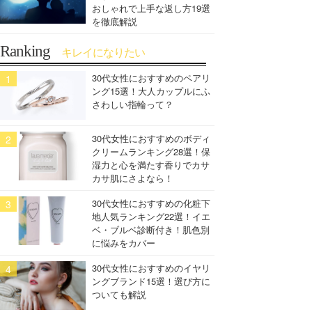
おしゃれで上手な返し方19選
を徹底解説
Ranking
キレイになりたい
30代女性におすすめのペアリ
ング15選！大人カップルにふ
さわしい指輪って？
30代女性におすすめのボディ
クリームランキング28選！保
湿力と心を満たす香りでカサ
カサ肌にさよなら！
30代女性におすすめの化粧下
地人気ランキング22選！イエ
ベ・ブルベ診断付き！肌色別
に悩みをカバー
30代女性におすすめのイヤリ
ングブランド15選！選び方に
ついても解説