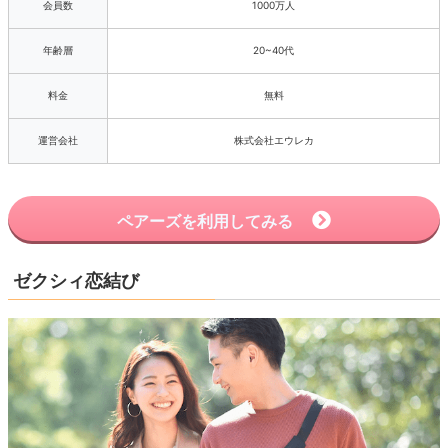
会員数
1000万人
年齢層
20~40代
料金
無料
運営会社
株式会社エウレカ
ペアーズを利用してみる
ゼクシィ恋結び