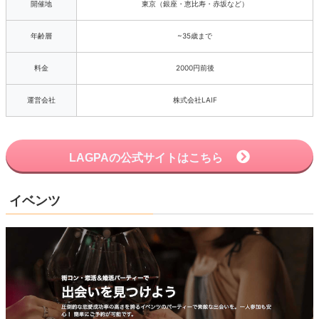
開催地
東京（銀座・恵比寿・赤坂など）
年齢層
~35歳まで
料金
2000円前後
運営会社
株式会社LAIF
LAGPAの公式サイトはこちら
イベンツ