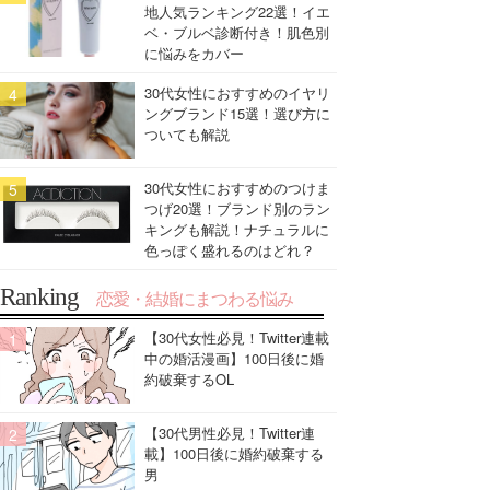
地人気ランキング22選！イエ
ベ・ブルベ診断付き！肌色別
に悩みをカバー
30代女性におすすめのイヤリ
ングブランド15選！選び方に
ついても解説
30代女性におすすめのつけま
つげ20選！ブランド別のラン
キングも解説！ナチュラルに
色っぽく盛れるのはどれ？
Ranking
恋愛・結婚にまつわる悩み
【30代女性必見！Twitter連載
中の婚活漫画】100日後に婚
約破棄するOL
【30代男性必見！Twitter連
載】100日後に婚約破棄する
男