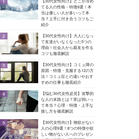
【30代女性向け】どこか冷め
てる人の性格・特徴9選！本
当は優しい人が多いって本
当？上手に付き合うコツもご
紹介
【30代女性向け】大人になっ
て友達がいなくなった5つの
理由！社会人から親友を作る
コツも徹底解説
【30代女性向け】コミュ障の
原因・特徴・克服する12の方
法！コミュ症との違いやおす
すめの仕事も徹底紹介
【悩む30代女性必見】攻撃的
な人の末路とは？実は弱いっ
て本当？心理・特徴・上手な
接し方を徹底解説
【30代女性向け】物欲がない
人の心理9選！8つの特徴や欲
しい物がない人へのプレゼン