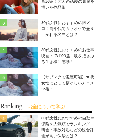
画26選！大人の恋愛の葛藤を
描いた作品集
30代女性におすすめの懐メ
ロ！同年代でカラオケで盛り
上がれる名曲とは？
30代女性におすすめのお仕事
映画・DVD20選！魂を揺さぶ
る生き様に感動！
【サブスクで視聴可能】30代
女性にとって懐かしいアニメ
25選！
Ranking
お金について学ぶ
30代女性におすすめの自動車
保険を人気順でランキング！
料金・事故対応などの総合評
価が高い保険とは？