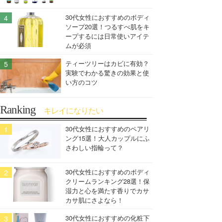
30代女性におすすめのボディ
ソープ20選！つるすべ肌をキ
ープするには日常使いアイテ
ムが必須
ティーツリーはカビに有効？
実験でわかる驚きの効果と使
い方のコツ
Ranking
キレイになりたい
30代女性におすすめのペアリ
ング15選！大人カップルにふ
さわしい指輪って？
30代女性におすすめのボディ
クリームランキング28選！保
湿力と心を満たす香りでカサ
カサ肌にさよなら！
30代女性におすすめの化粧下