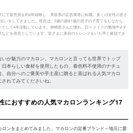
プにて販売員を約4年経験し、美容系の広告業界に転職。多くの女性の皆さ
手伝いをしてきました。現在は、3歳の娘&1歳の息子の子育てをしながら、
ーとして4年活動しています。神崎恵さんに憧れ、日々メイクの勉強中♪ダ
活などを得意としています。皆さまに美容のトレンドをいち早く発信でき
合いが魅力のマカロン。マカロンと言っても世界でトップ
、日本らしい食材を使用したもの、着色料不使用のナチュ
は、自分へのご褒美や手土産に贈ると喜ばれる人気マカロ
にされてみてくださいね。
女性におすすめの人気マカロンランキング17
カロンをまとめてみました。マカロンの定番ブランド～地元に愛