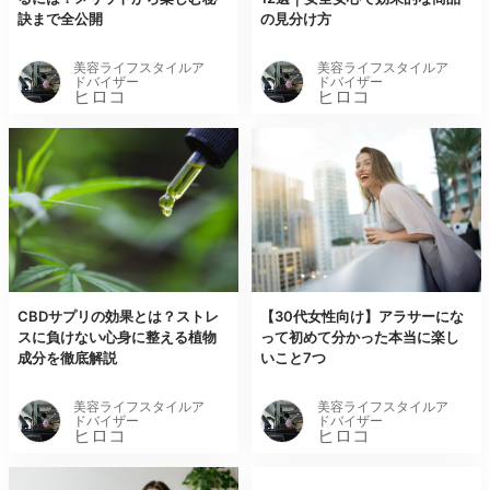
訣まで全公開
の見分け方
美容ライフスタイルア
美容ライフスタイルア
ドバイザー
ドバイザー
ヒロコ
ヒロコ
CBDサプリの効果とは？ストレ
【30代女性向け】アラサーにな
スに負けない心身に整える植物
って初めて分かった本当に楽し
成分を徹底解説
いこと7つ
美容ライフスタイルア
美容ライフスタイルア
ドバイザー
ドバイザー
ヒロコ
ヒロコ