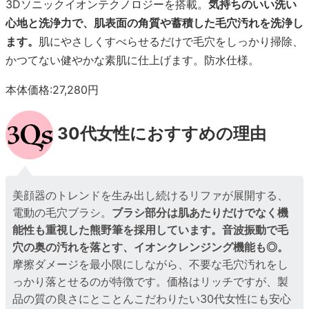
3Dソニックイオンテクノロジーを搭載。
気持ちのいい洗い
心地と洗浄力で、肌表面の角質や蓄積した毛穴汚れを洗浄し
ます。
肌にやさしくすべらせるだけで毛穴をしっかり掃除、
かつてない健やかな素肌に仕上げます。防水仕様。
本体価格:27,280円
30代女性におすすめの理由
美顔器のトレンドを生み出し続けるリファが展開する、
電動の毛穴ブラシ。
ブラシ部分は肌あたりだけでなく機
能性も重視した熊野筆を採用しています。音波振動で毛
穴の奥の汚れを落とす、イオンクレンジング機能も◎。
摩擦ダメージを最小限にしながら、不要な毛穴汚れをし
っかり落とせるのが特徴です。価格はリッチですが、製
品の質の良さにとことんこだわりたい30代女性にも安心