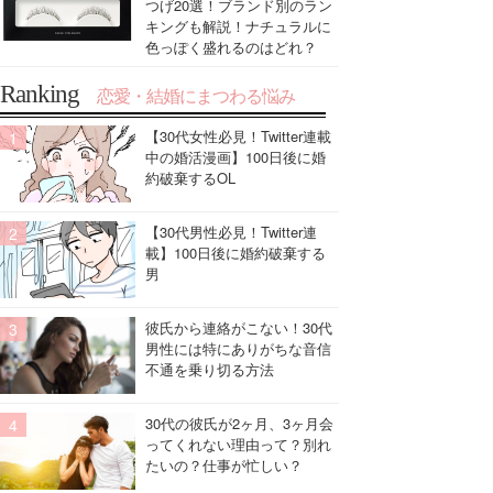
つげ20選！ブランド別のラン
キングも解説！ナチュラルに
色っぽく盛れるのはどれ？
Ranking
恋愛・結婚にまつわる悩み
【30代女性必見！Twitter連載
中の婚活漫画】100日後に婚
約破棄するOL
【30代男性必見！Twitter連
載】100日後に婚約破棄する
男
彼氏から連絡がこない！30代
男性には特にありがちな音信
不通を乗り切る方法
30代の彼氏が2ヶ月、3ヶ月会
ってくれない理由って？別れ
たいの？仕事が忙しい？