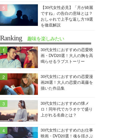
【30代女性必見】「月が綺麗
ですね」の告白の意味とは？
おしゃれで上手な返し方19選
を徹底解説
Ranking
趣味を楽しみたい
30代女性におすすめの恋愛映
画・DVD20選！大人の胸を高
鳴らせるラブストーリー
30代女性におすすめの恋愛漫
画26選！大人の恋愛の葛藤を
描いた作品集
30代女性におすすめの懐メ
ロ！同年代でカラオケで盛り
上がれる名曲とは？
30代女性におすすめのお仕事
映画・DVD20選！魂を揺さぶ