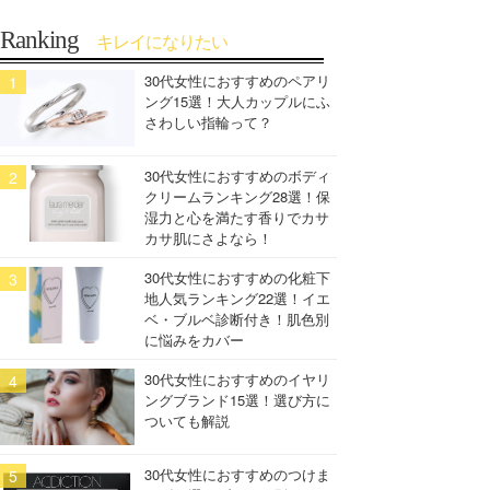
Ranking
キレイになりたい
30代女性におすすめのペアリ
ング15選！大人カップルにふ
さわしい指輪って？
30代女性におすすめのボディ
クリームランキング28選！保
湿力と心を満たす香りでカサ
カサ肌にさよなら！
30代女性におすすめの化粧下
地人気ランキング22選！イエ
ベ・ブルベ診断付き！肌色別
に悩みをカバー
30代女性におすすめのイヤリ
ングブランド15選！選び方に
ついても解説
30代女性におすすめのつけま