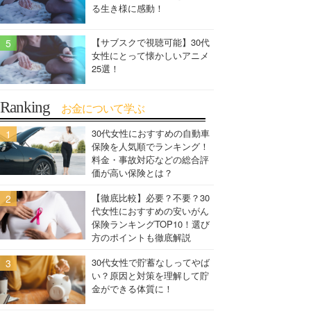
る生き様に感動！
【サブスクで視聴可能】30代
女性にとって懐かしいアニメ
25選！
Ranking
お金について学ぶ
30代女性におすすめの自動車
保険を人気順でランキング！
料金・事故対応などの総合評
価が高い保険とは？
【徹底比較】必要？不要？30
代女性におすすめの安いがん
保険ランキングTOP10！選び
方のポイントも徹底解説
30代女性で貯蓄なしってやば
い？原因と対策を理解して貯
金ができる体質に！