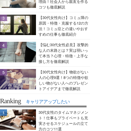
理由！社会人から親友を作る
コツも徹底解説
【30代女性向け】コミュ障の
原因・特徴・克服する12の方
法！コミュ症との違いやおす
すめの仕事も徹底紹介
【悩む30代女性必見】攻撃的
な人の末路とは？実は弱いっ
て本当？心理・特徴・上手な
接し方を徹底解説
【30代女性向け】物欲がない
人の心理9選！8つの特徴や欲
しい物がない人へのプレゼン
トアイデアまで徹底解説
Ranking
キャリアアップしたい
30代女性のタイムマネジメン
ト！仕事もプライベートも充
実させるスケジュールの立て
方のコツ11選