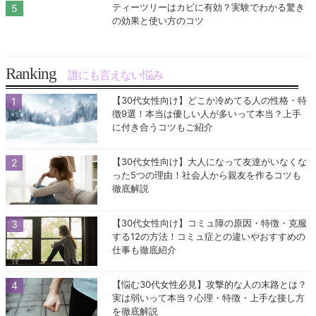
ティーツリーはカビに有効？実験でわかる驚き
の効果と使い方のコツ
Ranking
誰にも言えない悩み
【30代女性向け】どこか冷めてる人の性格・特
徴9選！本当は優しい人が多いって本当？上手
に付き合うコツもご紹介
【30代女性向け】大人になって友達がいなくな
った5つの理由！社会人から親友を作るコツも
徹底解説
【30代女性向け】コミュ障の原因・特徴・克服
する12の方法！コミュ症との違いやおすすめの
仕事も徹底紹介
【悩む30代女性必見】攻撃的な人の末路とは？
実は弱いって本当？心理・特徴・上手な接し方
を徹底解説