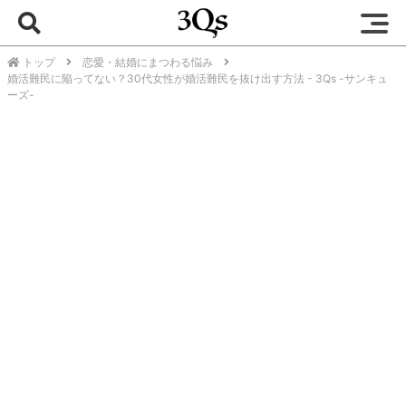
トップ
恋愛・結婚にまつわる悩み
婚活難民に陥ってない？30代女性が婚活難民を抜け出す方法 - 3Qs -サンキュ
ーズ-