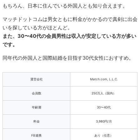
もちろん、日本に住んでいる外国人とも知り合えます。
マッチドットコムは男女ともに料金がかかるので真剣に出会
いを探している方がほとんど。
また、30〜40代の会員男性は収入が安定している方が多い
です。
同年代の外国人と国際結婚を目指す30代女性におすすめ。
運営会社
Match.com, L.L.C.
会員数
250万人（国内）
年齢層
30〜40代
料金
3,980円/月
FB連携
あり（任意）