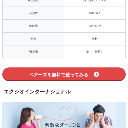
会員数
1000万人
年齢層
20〜40代
料金
無料
FB連携
あり（任意）
ペアーズを無料で使ってみる
エクシオインターナショナル