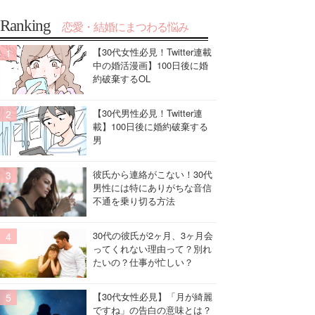
Ranking
恋愛・結婚にまつわる悩み
【30代女性必見！Twitter連載
中の婚活漫画】100日後に婚
約破棄するOL
【30代男性必見！Twitter連
載】100日後に婚約破棄する
男
彼氏から連絡がこない！30代
男性には特にありがちな音信
不通を乗り切る方法
30代の彼氏が2ヶ月、3ヶ月会
ってくれない理由って？別れ
たいの？仕事が忙しい？
【30代女性必見】「月が綺麗
ですね」の告白の意味とは？