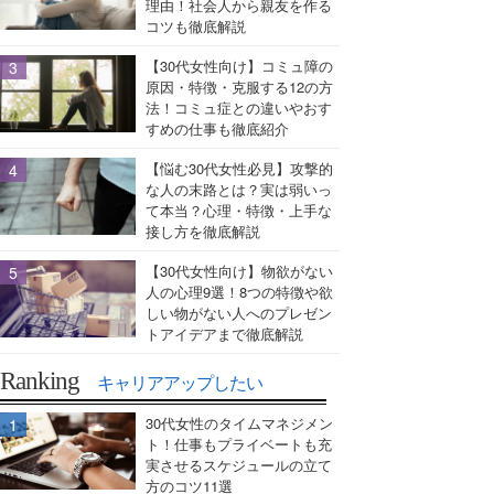
理由！社会人から親友を作る
コツも徹底解説
【30代女性向け】コミュ障の
原因・特徴・克服する12の方
法！コミュ症との違いやおす
すめの仕事も徹底紹介
【悩む30代女性必見】攻撃的
な人の末路とは？実は弱いっ
て本当？心理・特徴・上手な
接し方を徹底解説
【30代女性向け】物欲がない
人の心理9選！8つの特徴や欲
しい物がない人へのプレゼン
トアイデアまで徹底解説
Ranking
キャリアアップしたい
30代女性のタイムマネジメン
ト！仕事もプライベートも充
実させるスケジュールの立て
方のコツ11選