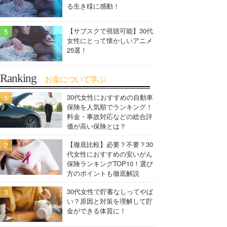
る生き様に感動！
【サブスクで視聴可能】30代
女性にとって懐かしいアニメ
25選！
Ranking
お金について学ぶ
30代女性におすすめの自動車
保険を人気順でランキング！
料金・事故対応などの総合評
価が高い保険とは？
【徹底比較】必要？不要？30
代女性におすすめの安いがん
保険ランキングTOP10！選び
方のポイントも徹底解説
30代女性で貯蓄なしってやば
い？原因と対策を理解して貯
金ができる体質に！