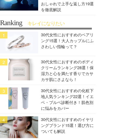
おしゃれで上手な返し方19選
を徹底解説
Ranking
キレイになりたい
30代女性におすすめのペアリ
ング15選！大人カップルにふ
さわしい指輪って？
30代女性におすすめのボディ
クリームランキング28選！保
湿力と心を満たす香りでカサ
カサ肌にさよなら！
30代女性におすすめの化粧下
地人気ランキング22選！イエ
ベ・ブルベ診断付き！肌色別
に悩みをカバー
30代女性におすすめのイヤリ
ングブランド15選！選び方に
ついても解説