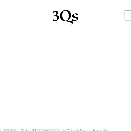
活女性必見！婚活が成功する写真のコツって？ - 3Qs -サンキューズ-