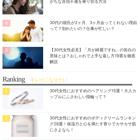
がちな音信不通を乗り切る方法
30代の彼氏が2ヶ月、3ヶ月会ってくれない理由
って？別れたいの？仕事が忙しい？
【30代女性必見】「月が綺麗ですね」の告白の
意味とは？おしゃれで上手な返し方19選を徹底
解説
Ranking
キレイになりたい
30代女性におすすめのペアリング15選！大人カ
ップルにふさわしい指輪って？
30代女性におすすめのボディクリームランキン
グ28選！保湿力と心を満たす香りでカサカサ肌
にさよなら！