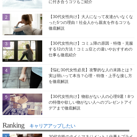
に付き合うコツもご紹介
【30代女性向け】大人になって友達がいなくな
った5つの理由！社会人から親友を作るコツも
徹底解説
【30代女性向け】コミュ障の原因・特徴・克服
する12の方法！コミュ症との違いやおすすめの
仕事も徹底紹介
【悩む30代女性必見】攻撃的な人の末路とは？
実は弱いって本当？心理・特徴・上手な接し方
を徹底解説
【30代女性向け】物欲がない人の心理9選！8つ
の特徴や欲しい物がない人へのプレゼントアイ
デアまで徹底解説
Ranking
キャリアアップしたい
30代女性のタイムマネジメント！仕事もプライ