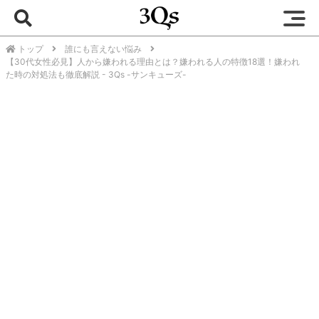
トップ
誰にも言えない悩み
【30代女性必見】人から嫌われる理由とは？嫌われる人の特徴18選！嫌われ
た時の対処法も徹底解説 - 3Qs -サンキューズ-