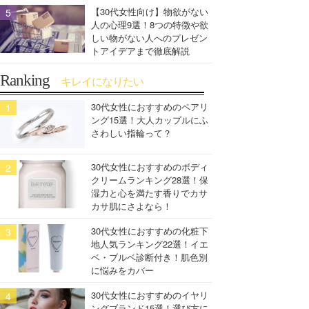
【30代女性向け】物欲がない
人の心理9選！8つの特徴や欲
しい物がない人へのプレゼン
トアイデアまで徹底解説
Ranking
キレイになりたい
30代女性におすすめのペアリ
ング15選！大人カップルにふ
さわしい指輪って？
30代女性におすすめのボディ
クリームランキング28選！保
湿力と心を満たす香りでカサ
カサ肌にさよなら！
30代女性におすすめの化粧下
地人気ランキング22選！イエ
ベ・ブルベ診断付き！肌色別
に悩みをカバー
30代女性におすすめのイヤリ
ングブランド15選！選び方に