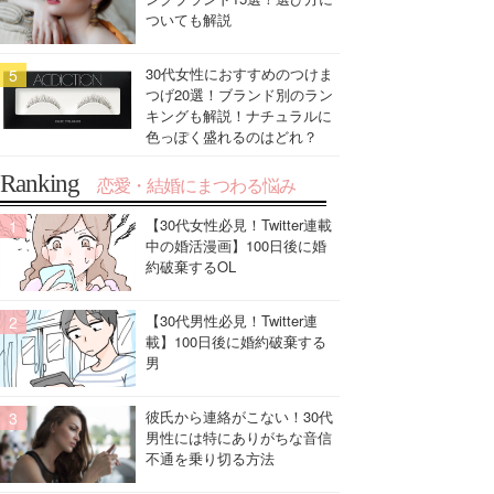
ついても解説
30代女性におすすめのつけま
つげ20選！ブランド別のラン
キングも解説！ナチュラルに
色っぽく盛れるのはどれ？
Ranking
恋愛・結婚にまつわる悩み
【30代女性必見！Twitter連載
中の婚活漫画】100日後に婚
約破棄するOL
【30代男性必見！Twitter連
載】100日後に婚約破棄する
男
彼氏から連絡がこない！30代
男性には特にありがちな音信
不通を乗り切る方法