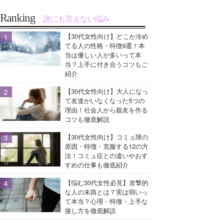
Ranking
誰にも言えない悩み
【30代女性向け】どこか冷め
てる人の性格・特徴9選！本
当は優しい人が多いって本
当？上手に付き合うコツもご
紹介
【30代女性向け】大人になっ
て友達がいなくなった5つの
理由！社会人から親友を作る
コツも徹底解説
【30代女性向け】コミュ障の
原因・特徴・克服する12の方
法！コミュ症との違いやおす
すめの仕事も徹底紹介
【悩む30代女性必見】攻撃的
な人の末路とは？実は弱いっ
て本当？心理・特徴・上手な
接し方を徹底解説