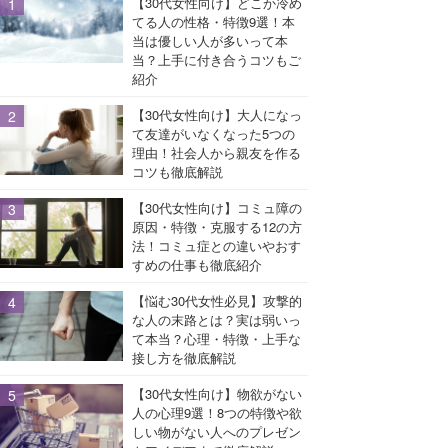
【30代女性向け】どこか冷め
てる人の性格・特徴9選！本
当は優しい人が多いって本
当？上手に付き合うコツもご
紹介
【30代女性向け】大人になっ
て友達がいなくなった5つの
理由！社会人から親友を作る
コツも徹底解説
【30代女性向け】コミュ障の
原因・特徴・克服する12の方
法！コミュ症との違いやおす
すめの仕事も徹底紹介
【悩む30代女性必見】攻撃的
な人の末路とは？実は弱いっ
て本当？心理・特徴・上手な
接し方を徹底解説
【30代女性向け】物欲がない
人の心理9選！8つの特徴や欲
しい物がない人へのプレゼン