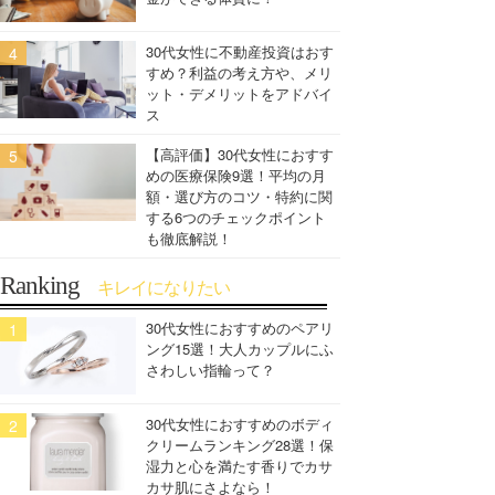
30代女性に不動産投資はおす
すめ？利益の考え方や、メリ
ット・デメリットをアドバイ
ス
【高評価】30代女性におすす
めの医療保険9選！平均の月
額・選び方のコツ・特約に関
する6つのチェックポイント
も徹底解説！
Ranking
キレイになりたい
30代女性におすすめのペアリ
ング15選！大人カップルにふ
さわしい指輪って？
30代女性におすすめのボディ
クリームランキング28選！保
湿力と心を満たす香りでカサ
カサ肌にさよなら！