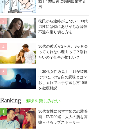
載】100日後に婚約破棄する
男
彼氏から連絡がこない！30代
男性には特にありがちな音信
不通を乗り切る方法
30代の彼氏が2ヶ月、3ヶ月会
ってくれない理由って？別れ
たいの？仕事が忙しい？
【30代女性必見】「月が綺麗
ですね」の告白の意味とは？
おしゃれで上手な返し方19選
を徹底解説
Ranking
趣味を楽しみたい
30代女性におすすめの恋愛映
画・DVD20選！大人の胸を高
鳴らせるラブストーリー