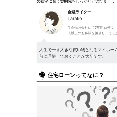
の状況に合う契約先
をしっかりと選びましょ
金融ライター
Larako
生命保険会社にて7年間勤務後、
人以上のお客様を担当し、そこ
人生で一番
大きな買い物
となるマイホー
前に理解しておくことが大切です。
住宅ローンってなに？