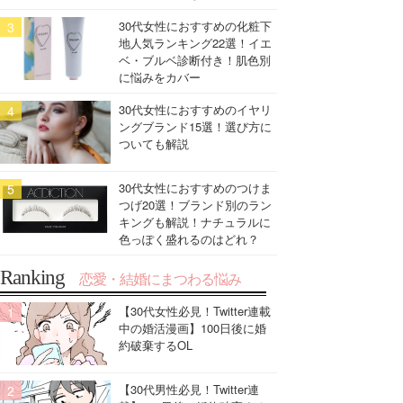
30代女性におすすめの化粧下
地人気ランキング22選！イエ
ベ・ブルベ診断付き！肌色別
に悩みをカバー
30代女性におすすめのイヤリ
ングブランド15選！選び方に
ついても解説
30代女性におすすめのつけま
つげ20選！ブランド別のラン
キングも解説！ナチュラルに
色っぽく盛れるのはどれ？
Ranking
恋愛・結婚にまつわる悩み
【30代女性必見！Twitter連載
中の婚活漫画】100日後に婚
約破棄するOL
【30代男性必見！Twitter連