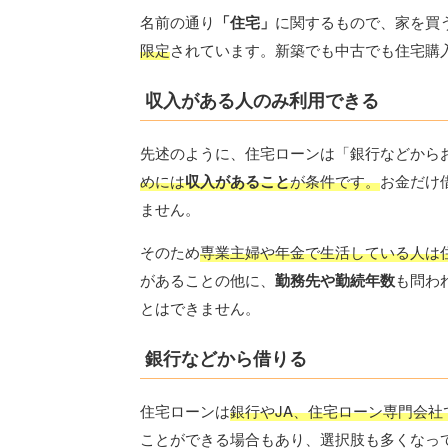
名前の通り
「住宅」
に関するもので、家を買
限定
されています。新築でも中古でも住宅購
収入がある人のみ利用できる
先述のように、住宅ローンは「銀行などから
めには
収入があること
が条件です。
お金だけ
ません。
そのため
専業主婦や年金で生活している人は
があることの他に、
勤務先や勤続年数
も問わ
とはできません。
銀行などから借りる
住宅ローンは
銀行やJA、住宅ローン専門会社
ことができる場合もあり、選択肢も多くなっ