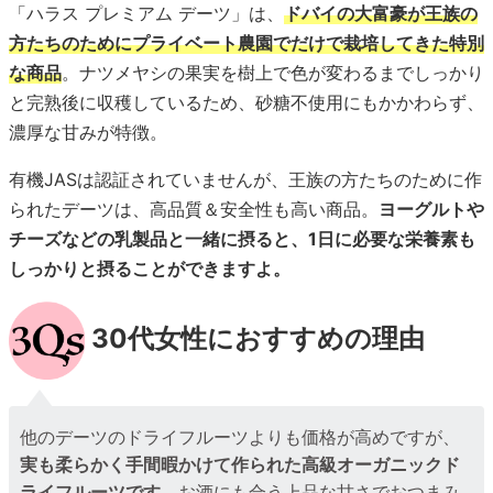
「ハラス プレミアム デーツ」は、
ドバイの大富豪が王族の
方たちのためにプライベート農園でだけで栽培してきた特別
な商品
。ナツメヤシの果実を樹上で色が変わるまでしっかり
と完熟後に収穫しているため、砂糖不使用にもかかわらず、
濃厚な甘みが特徴。
有機JASは認証されていませんが、王族の方たちのために作
られたデーツは、高品質＆安全性も高い商品。
ヨーグルトや
チーズなどの乳製品と一緒に摂ると、1日に必要な栄養素も
しっかりと摂ることができますよ。
30代女性におすすめの理由
他のデーツのドライフルーツよりも価格が高めですが、
実も柔らかく手間暇かけて作られた高級オーガニックド
ライフルーツです。
お酒にも合う上品な甘さでおつまみ