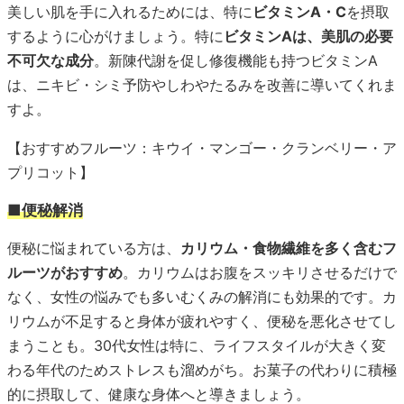
美しい肌を手に入れるためには、特に
ビタミンA・C
を摂取
するように心がけましょう。特に
ビタミンAは、美肌の必要
不可欠な成分
。新陳代謝を促し修復機能も持つビタミンA
は、ニキビ・シミ予防やしわやたるみを改善に導いてくれま
すよ。
【おすすめフルーツ：キウイ・マンゴー・クランベリー・ア
プリコット】
■便秘解消
便秘に悩まれている方は、
カリウム・食物繊維を多く含むフ
ルーツがおすすめ
。カリウムはお腹をスッキリさせるだけで
なく、女性の悩みでも多いむくみの解消にも効果的です。カ
リウムが不足すると身体が疲れやすく、便秘を悪化させてし
まうことも。30代女性は特に、ライフスタイルが大きく変
わる年代のためストレスも溜めがち。お菓子の代わりに積極
的に摂取して、健康な身体へと導きましょう。