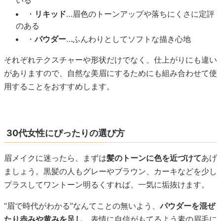
いる
・
リキッド
…眉色のトーンアップや落ちにくさに定評
のある
・
パウダー
…ふんわりとしてソフトな描き心地
それぞれテクスチャーや形状だけでなく、仕上がりにも違い
がありますので、自然な美眉にするためにも組み合わせて使
用することをおすすめします。
30代女性にぴったりの選び方
眉メイクに迷ったら、まずは
髪のトーンに色を近づけて
あげ
ましょう。黒髪の人もグレーやブラウン、カーキなどを少し
プラスしてワントーン明るくすれば、一気に垢抜けます。
“眉で時代がわかる”なんてことの無いよう、
パウダーを混ぜ
たり赤みや黄みを足し
、表情に自信がもてるよう素の眉毛に