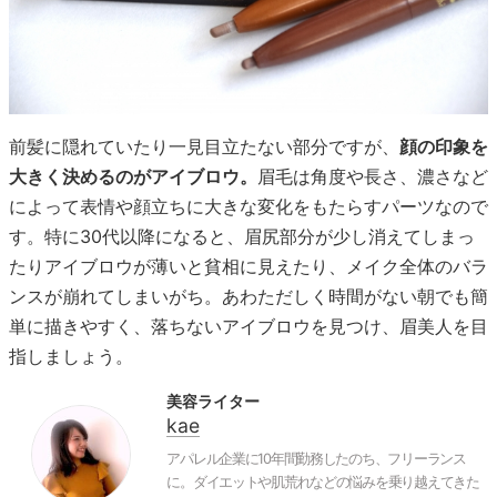
前髪に隠れていたり一見目立たない部分ですが、
顔の印象を
大きく決めるのがアイブロウ。
眉毛は角度や長さ、濃さなど
によって表情や顔立ちに大きな変化をもたらすパーツなので
す。特に30代以降になると、眉尻部分が少し消えてしまっ
たりアイブロウが薄いと貧相に見えたり、メイク全体のバラ
ンスが崩れてしまいがち。あわただしく時間がない朝でも簡
単に描きやすく、落ちないアイブロウを見つけ、眉美人を目
指しましょう。
美容ライター
kae
アパレル企業に10年間勤務したのち、フリーランス
に。ダイエットや肌荒れなどの悩みを乗り越えてきた