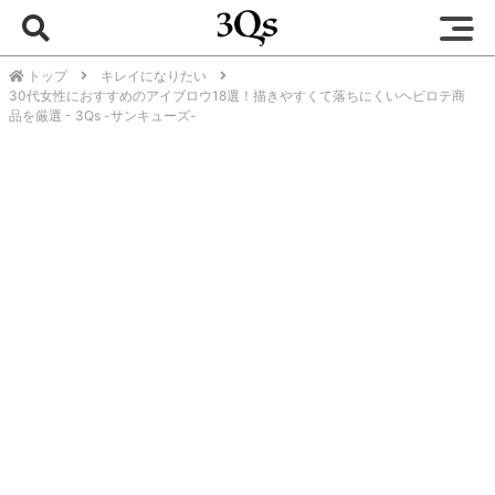
トップ
キレイになりたい
30代女性におすすめのアイブロウ18選！描きやすくて落ちにくいヘビロテ商
品を厳選 - 3Qs -サンキューズ-