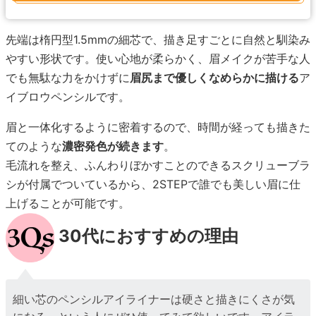
先端は楕円型1.5mmの細芯で、描き足すごとに自然と馴染み
やすい形状です。使い心地が柔らかく、眉メイクが苦手な人
でも無駄な力をかけずに
眉尻まで優しくなめらかに描ける
ア
イブロウペンシルです。
眉と一体化するように密着するので、時間が経っても描きた
てのような
濃密発色が続きます
。
毛流れを整え、ふんわりぼかすことのできるスクリューブラ
シが付属でついているから、2STEPで誰でも美しい眉に仕
上げることが可能です。
30代におすすめの理由
細い芯のペンシルアイライナーは硬さと描きにくさが気