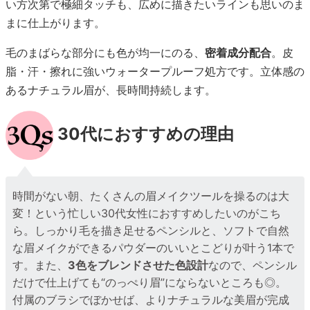
い方次第で極細タッチも、広めに描きたいラインも思いのま
まに仕上がります。
毛のまばらな部分にも色が均一にのる、
密着成分配合
。皮
脂・汗・擦れに強いウォータープルーフ処方です。立体感の
あるナチュラル眉が、長時間持続します。
30代におすすめの理由
時間がない朝、たくさんの眉メイクツールを操るのは大
変！という忙しい30代女性におすすめしたいのがこち
ら。しっかり毛を描き足せるペンシルと、ソフトで自然
な眉メイクができるパウダーのいいとこどりが叶う1本で
す。また、
3色をブレンドさせた色設計
なので、ペンシル
だけで仕上げても“のっぺり眉”にならないところも◎。
付属のブラシでぼかせば、よりナチュラルな美眉が完成