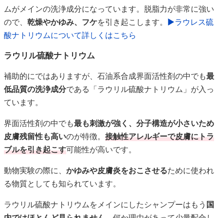
ムがメインの洗浄成分になっています。脱脂力が非常に強い
ので、
乾燥やかゆみ、フケ
を引き起こします。
▶ラウレス硫
酸ナトリウムについて詳しくはこちら
ラウリル硫酸ナトリウム
補助的にではありますが、石油系合成界面活性剤の中でも
最
低品質の洗浄成分
である「ラウリル硫酸ナトリウム」が入っ
ています。
界面活性剤の中でも
最も刺激が強く、分子構造が小さいため
皮膚残留性も高い
のが特徴。
接触性アレルギーで皮膚にトラ
ブルを引き起こす
可能性が高いです。
動物実験の際に、
かゆみや皮膚炎をおこさせる
ために使われ
る物質としても知られています。
ラウリル硫酸ナトリウムをメインにしたシャンプーはもう
国
内ではほとんど見られません
。何か理由があって少量配合し