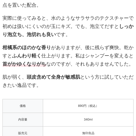
点を置いた配合。
実際に使ってみると、水のようなサラサラのテクスチャーで
初めは扱いにくいのが玉にキズ。でも、泡立てだすと
しっか
り泡立ち、泡切れも良い
です。
柑橘系のほのかな香り
がありますが、後に残らず爽快。乾か
すと
ふんわり軽く
仕上がります。私はシャンプーを変えると
首がかゆくなりがち
なのですが、それもありませんでした。
肌が弱く、
頭皮含めて全身が敏感肌
という方に試していただ
きたい逸品です。
価格
890円（税込）
内容量
340ml
販売元
無印良品