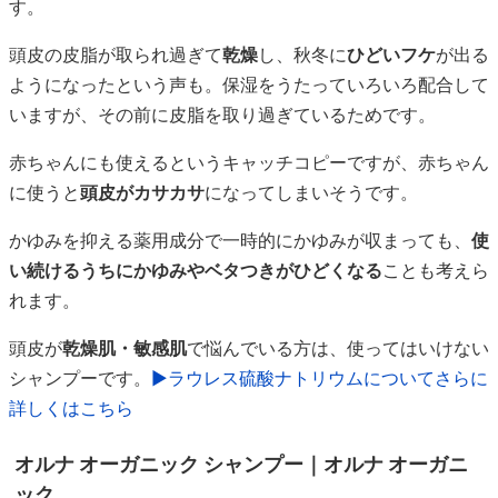
す。
頭皮の皮脂が取られ過ぎて
乾燥
し、秋冬に
ひどいフケ
が出る
ようになったという声も。保湿をうたっていろいろ配合して
いますが、その前に皮脂を取り過ぎているためです。
赤ちゃんにも使えるというキャッチコピーですが、赤ちゃん
に使うと
頭皮がカサカサ
になってしまいそうです。
かゆみを抑える薬用成分で一時的にかゆみが収まっても、
使
い続けるうちにかゆみやベタつきがひどくなる
ことも考えら
れます。
頭皮が
乾燥肌・敏感肌
で悩んでいる方は、使ってはいけない
シャンプーです。
▶ラウレス硫酸ナトリウムについてさらに
詳しくはこちら
オルナ オーガニック シャンプー｜オルナ オーガニ
ック