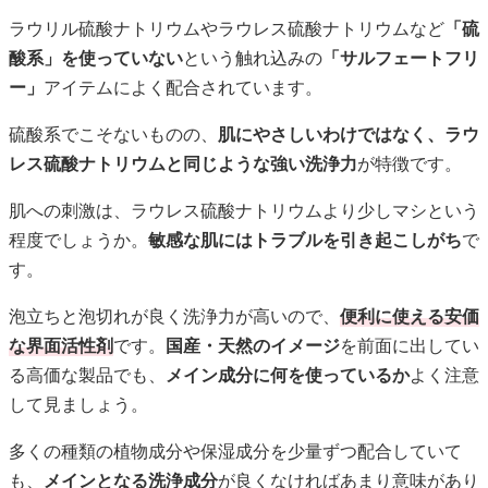
ラウリル硫酸ナトリウムやラウレス硫酸ナトリウムなど
「硫
酸系」を使っていない
という触れ込みの
「サルフェートフリ
ー」
アイテムによく配合されています。
硫酸系でこそないものの、
肌にやさしいわけではなく、ラウ
レス硫酸ナトリウムと同じような強い洗浄力
が特徴です。
肌への刺激は、ラウレス硫酸ナトリウムより少しマシという
程度でしょうか。
敏感な肌にはトラブルを引き起こしがち
で
す。
泡立ちと泡切れが良く洗浄力が高いので、
便利に使える安価
な界面活性剤
です。
国産・天然のイメージ
を前面に出してい
る高価な製品でも、
メイン成分に何を使っているか
よく注意
して見ましょう。
多くの種類の植物成分や保湿成分を少量ずつ配合していて
も、
メインとなる洗浄成分
が良くなければあまり意味があり