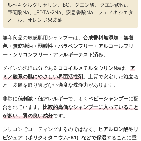
ルヘキシルグリセリン、BG、クエン酸、クエン酸Na、
亜硫酸Na、_EDTA-2Na、安息香酸Na、フェノキシエタ
ノール、オレンジ果皮油
無印良品の敏感肌用シャンプーは、
合成香料無添加・無着
色・無鉱物油・弱酸性・パラベンフリー・アルコールフリ
ー・シリコンフリー・アレルギーテスト済み
。
メインの洗浄成分である
ココイルメチルタウリンN
aは、
ア
ミノ酸系の肌にやさしい界面活性剤
。上質で安定した
泡立ち
と、皮脂を取り過ぎない
適度な洗浄力
があります。
非常に
低刺激・低アレルギー
で、よく
ベビーシャンプー
に配
合されています。
比較的高価なシャンプーに入っていること
が多い、質の良い成分
です。
シリコンでコーティングするのではなく、
ヒアルロン酸やリ
ピジュア（ポリクオタニウム-51）などで保湿
することに重