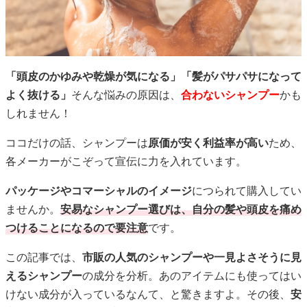
「頭皮のかゆみや乾燥が気になる」「髪がパサパサになって
よく抜ける」
そんな悩みの原因は、
合わないシャンプー
かも
しれません！
ココだけの話、シャンプーは
原価が安く利益率が高い
ため、
各メーカーがこぞって宣伝に力を入れています。
パッケージやコマーシャルのイメージ
につられて購入してい
ませんか。
安易なシャンプー選びは、自分の髪や頭皮を痛め
つけることになるので要注意
です。
この記事では、
市販の人気のシャンプーや一見よさそうに見
えるシャンプー
の成分を分析。あのアイテムにも使ってはい
けない成分が入っているなんて、と驚きますよ。その後、
安