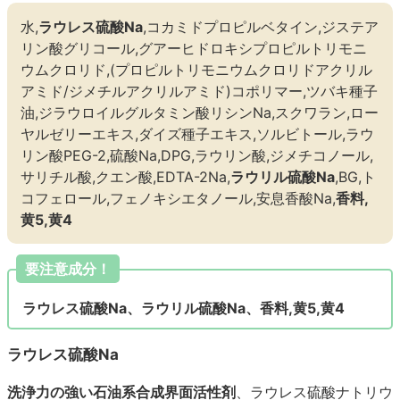
水,
ラウレス硫酸Na
,コカミドプロピルベタイン,ジステア
リン酸グリコール,グアーヒドロキシプロピルトリモニ
ウムクロリド,(プロピルトリモニウムクロリドアクリル
アミド/ジメチルアクリルアミド)コポリマー,ツバキ種子
油,ジラウロイルグルタミン酸リシンNa,スクワラン,ロー
ヤルゼリーエキス,ダイズ種子エキス,ソルビトール,ラウ
リン酸PEG-2,硫酸Na,DPG,ラウリン酸,ジメチコノール,
サリチル酸,クエン酸,EDTA-2Na,
ラウリル硫酸Na
,BG,ト
コフェロール,フェノキシエタノール,安息香酸Na,
香料,
黄5,黄4
要注意成分！
ラウレス硫酸Na、ラウリル硫酸Na、香料,黄5,黄4
ラウレス硫酸Na
洗浄力の強い石油系合成界面活性剤
、ラウレス硫酸ナトリウ