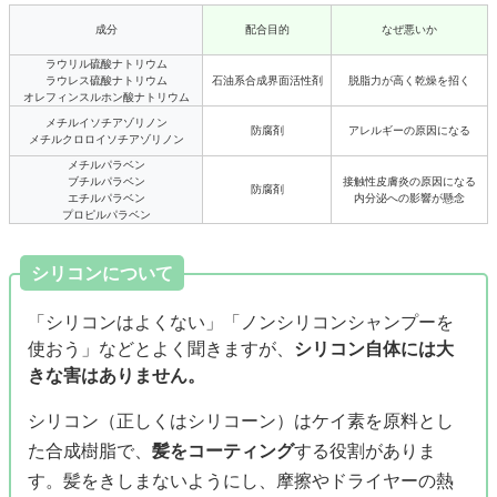
成分
配合目的
なぜ悪いか
ラウリル硫酸ナトリウム
ラウレス硫酸ナトリウム
石油系合成界面活性剤
脱脂力が高く乾燥を招く
オレフィンスルホン酸ナトリウム
メチルイソチアゾリノン
防腐剤
アレルギーの原因になる
メチルクロロイソチアゾリノン
メチルパラベン
ブチルパラベン
接触性皮膚炎の原因になる
防腐剤
エチルパラベン
内分泌への影響が懸念
プロピルパラベン
シリコンについて
「シリコンはよくない」「ノンシリコンシャンプーを
使おう」などとよく聞きますが、
シリコン自体には大
きな害はありません。
シリコン（正しくはシリコーン）はケイ素を原料とし
た合成樹脂で、
髪をコーティング
する役割がありま
す。髪をきしまないようにし、摩擦やドライヤーの熱