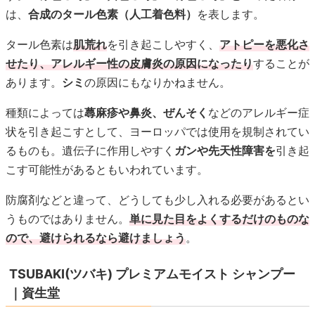
は、
合成のタール色素（人工着色料）
を表します。
タール色素は
肌荒れ
を引き起こしやすく、
アトピーを悪化さ
せたり、アレルギー性の皮膚炎の原因になったり
することが
あります。
シミ
の原因にもなりかねません。
種類によっては
蕁麻疹や鼻炎、ぜんそく
などのアレルギー症
状を引き起こすとして、ヨーロッパでは使用を規制されてい
るものも。遺伝子に作用しやすく
ガンや先天性障害を
引き起
こす可能性があるともいわれています。
防腐剤などと違って、どうしても少し入れる必要があるとい
うものではありません。
単に見た目をよくするだけのものな
ので、避けられるなら避けましょう
。
TSUBAKI(ツバキ) プレミアムモイスト シャンプー
｜資生堂