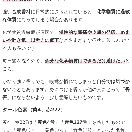
強い合成香料に日常的にさらされていると、
化学物質に過敏
な体質
になってしまう場合があります。
化学物質過敏症が原因で、
慢性的な頭痛や皮膚の発疹、めま
いや吐き気、思考力の低下
などさまざまな症状に苦しんでい
る人も多いです。
毎日髪を洗うので、
余分な化学物質はできるだけ避けたい
と
ころ。
かなり強い香りでも、嗅覚が慣れてしまうと
自分では気づか
ない
こともあります。身につける香りが他の人にとって
「香
害」
にならないよう、少し意識したいものです。
タール色素（黄4、赤227）
黄4、赤227は
「黄色4号」「赤色227号」
を略したもので
す。「赤色〇号」「黄色〇号」「青色〇号」といった名称