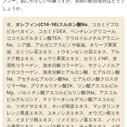
ンプー。肌にやさしい印象ですが、実際の配合成分はどうで
しょうか。
水、
オレフィン(C14-16)スルホン酸Na
、コカミドプロ
ピルベタイン、コカミドDEA、ペンチレングリコール、
ココイルグルタミン酸TEA、ラウロイルメチルアラニン
Na、シア脂、アルガニアスピノサ核油、オリーブ果実
油、カミツレ花エキス、トウキンセンカ花エキス、アル
テア根エキス、キュウリ果実エキス、セラミドNP、水
溶性コラーゲン、加水分解コラーゲン、サクシノイルア
テロコラーゲン、加水分解ヒアルロン酸、ヒアルロン酸
Na、アセチルヒアルロン酸Na、ヒアルロン酸クロスポ
リマーNa、グリチルリチン酸2K、リン酸アスコルビル
Mg、パルミチン酸アスコルビルリン酸3Na、アスコル
ビルグルコシド、テトラヘキシルデカン酸アスコルビ
ル、ツボクサエキス、キハダ樹皮エキス、マンダリンオ
レンジ果皮エキス、ユキノシタエキス、オウゴン根エキ
ス、イタドリ根エキス、ソメイヨシノ葉エキス、ノイバ
ラ果実エキス、カンゾウ根エキス、チャ葉エキス、イザ