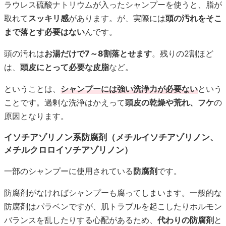
ラウレス硫酸ナトリウムが入ったシャンプーを使うと、脂が
取れて
スッキリ感
があります。が、実際には
頭の汚れをそこ
まで落とす必要はない
んです。
頭の汚れは
お湯だけで7～8割落とせます
。残りの2割ほど
は、
頭皮にとって必要な皮脂
など。
ということは、
シャンプーには強い洗浄力が必要ない
という
ことです。過剰な洗浄はかえって
頭皮の乾燥や荒れ、フケ
の
原因となります。
イソチアゾリノン系防腐剤（メチルイソチアゾリノン、
メチルクロロイソチアゾリノン）
一部のシャンプーに使用されている
防腐剤
です。
防腐剤がなければシャンプーも腐ってしまいます。一般的な
防腐剤はパラベンですが、肌トラブルを起こしたりホルモン
バランスを乱したりする心配があるため、
代わりの防腐剤
と