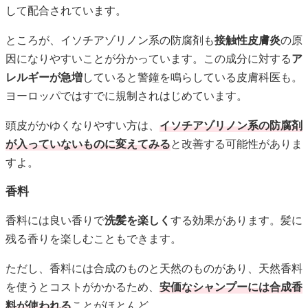
して配合されています。
ところが、イソチアゾリノン系の防腐剤も
接触性皮膚炎
の原
因になりやすいことが分かっています。この成分に対する
ア
レルギーが急増
していると警鐘を鳴らしている皮膚科医も。
ヨーロッパではすでに規制されはじめています。
頭皮がかゆくなりやすい方は、
イソチアゾリノン系の防腐剤
が入っていないものに変えてみる
と改善する可能性がありま
すよ。
香料
香料には良い香りで
洗髪を楽しく
する効果があります。髪に
残る香りを楽しむこともできます。
ただし、香料には合成のものと天然のものがあり、天然香料
を使うとコストがかかるため、
安価なシャンプーには合成香
料が使われる
ことがほとんど。