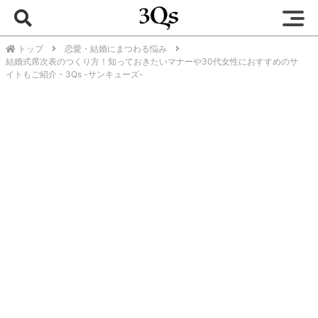
トップ
恋愛・結婚にまつわる悩み
結婚式席次表のつくり方！知っておきたいマナーや30代女性におすすめのサ
イトもご紹介 - 3Qs -サンキューズ-