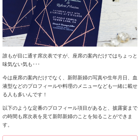
味気ない気も･･･
今は座席の案内だけでなく、新郎新婦の写真や生年月日、血
液型などのプロフィールや料理のメニューなども一緒に載せ
る人も多いんです！
以下のような定番のプロフィール項目があると、披露宴まで
の時間も席次表を見て新郎新婦のことを知ることができま
す。
・名前
・ニックネーム（学生時代のあだ名）
・生年月日
・血液型
・職業
・趣味