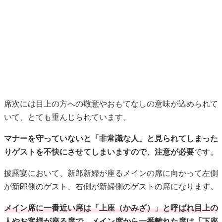
席次には目上の方への敬意やおもてなしの意味が込められて
いて、とても重んじられています。
マナーを守っていないと「非常識な人」と見られてしまった
りゲストを不快にさせてしまいますので、注意が必要
です。
披露宴において、新郎新婦が座るメインの席に向かって左側
が新郎側のゲスト、右側が新婦側のゲストの席になります。
メイン席に一番近い席は「上座（かみざ）」と呼ばれ目上の
人やお客様が座る席で、メイン席から一番離れた席は「下座
（しもざ、げざ）」と呼ばれ目下やおもてなしをする側がつ
く席です。
一般的には、主賓、仕事関係者、友人、親族の順に上座から
座り、下座に家族が座るのがマナーとなっています。
会社関係者の席順は気を遣うところですが、役職の順に上座