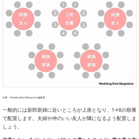
出典：WeddingParkMagazine編集部
一般的には新郎新婦に近いところが上座となり、1→8の順番
で配置します。夫婦や仲のいい友人が隣になるよう配置しま
しょう。
注意したいポイントは、ゲストの席からのメイン席の見え方
です。
席によってはメイン席が後ろになり、体をひねらないとメイ
ン席が見えない場所があります。年配の方などは体をひねら
ずにメイン席が見える席に配置したほうが喜ばれますね。
その他会場によって上座下座が違う場合もあり、お料理など