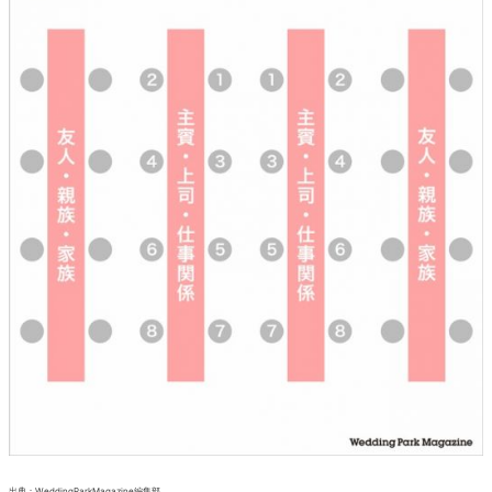
出典：WeddingParkMagazine編集部
長テーブルの場合も基本は同じです。
メイン席に近い方が上座となり、テーブルごとに上座から主
賓、上司、仕事関係者、友人、親族、家族の順になります。
テーブル内もメイン席に近い方から上座となり1→8の順番で
配置します。