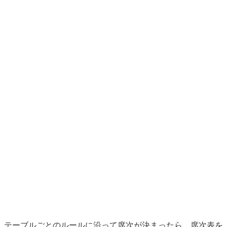
テーブルごとのルールに沿って席次が決まったら、席次表を
作成します。
席次表はゲストの名前だけでなく役職や間柄も記入するの
で、特に注意するポイントがあります。よくあるポイントを
まとめましたので、作成の際に注意してみてくださいね。
仕事関係のゲスト配置