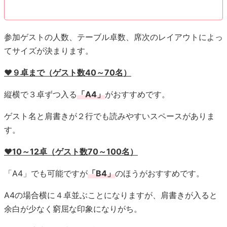
ゲスト名と肩書きが２行でも読みやすいスペースがありま
す。
♥10～12卓（ゲスト数70～100名）
「A4」でも可能ですが
「B4」
のほうがおすすめです。
A4の場合横に４卓並ぶことになりますが、肩書きが入ると
余白が少なく窮屈な印象になりがち。
B4なら肩書きを省略せずに余白も確保できます。
♥13卓以上（ゲスト数100名以上）
縦横で４卓ずつ入る
「A3」
が最適です。用紙が大きく豪華
な印象になりますね。
⑤印刷・飾り付け