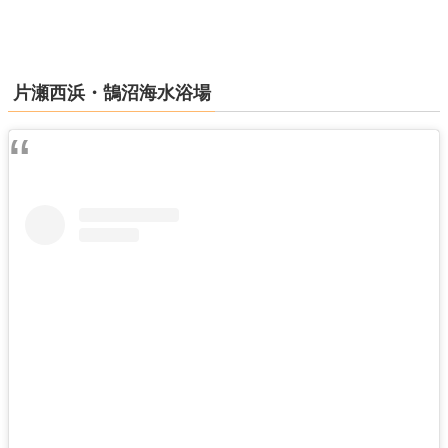
片瀬西浜・鵠沼海水浴場