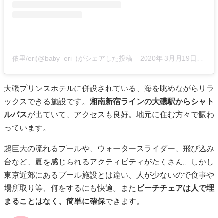
依里/eri(@baby_eri_)がシェアした投稿
–
2020年 3月月19日午前8時15分PDT
大磯プリンスホテルに併設されている、海を眺めながらリラ
ックスできる施設です。
湘南新宿ラインの大磯駅からシャト
ルバス
が出ていて、アクセスも良好。地元に住む方々で賑わ
っています。
超巨大の流れるプールや、ウォータースライダー、飛び込み
台など、夏を感じられるアクティビティがたくさん。しかし
東京近郊にあるプール施設とは違い、人が少ないので食事や
場所取り等、何をするにも快適。また
ビーチチェアは人で埋
まることはなく、簡単に確保
できます。