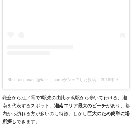
Sho Takigasaki(@takkiii_com)がシェアした投稿
–
2016年 9月月7日午前10時16分PDT
鎌倉から江ノ電で1駅先の由比ヶ浜駅から歩いて行ける、湘
南を代表するスポット。
湘南エリア最大のビーチ
があり、都
内から訪れる方が多いのも特徴。しかし
巨大のため簡単に場
所探し
できます。