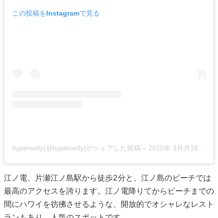
この投稿をInstagramで見る
hyperxelly(@hyperxelly)がシェアした投稿
–
2020年 3月月16日午前6時09分PDT
江ノ電、片瀬江ノ島駅から徒歩2分と、江ノ島のビーチでは
最高のアクセスを誇ります。江ノ電降りてからビーチまでの
間にハワイを彷彿させるような、開放的でオシャレなレスト
ランもあり、人気のスポットです。