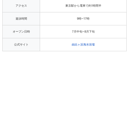
アクセス
東京駅から電車で約1時間半
遊泳時間
9時~17時
オープン日時
7月中旬~8月下旬
公式サイト
由比ヶ浜海水浴場