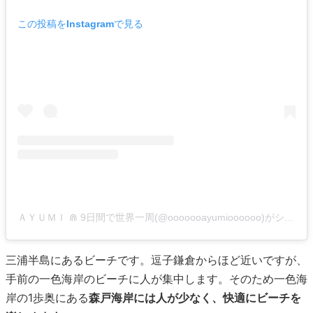
この投稿をInstagramで見る
ＡＹＵＭＩ ⋒ 9日間で世界一周(@ooooooayumioooooo)がシェアした投稿
三浦半島にあるビーチです。逗子鎌倉からほど近いですが、
手前の一色海岸のビーチに人が集中します。そのため一色海
岸の1歩奥にある
森戸海岸には人が少なく、快適にビーチを