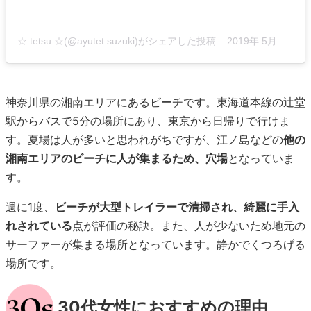
☆ tetsu ☆(@ayutet.suzuki)がシェアした投稿
–
2019年 5月月23日午前6時15分PDT
神奈川県の湘南エリアにあるビーチです。東海道本線の辻堂
駅からバスで5分の場所にあり、東京から日帰りで行けま
す。夏場は人が多いと思われがちですが、江ノ島などの
他の
湘南エリアのビーチに人が集まるため、穴場
となっていま
す。
週に1度、
ビーチが大型トレイラーで清掃され、綺麗に手入
れされている
点が評価の秘訣。また、人が少ないため地元の
サーファーが集まる場所となっています。静かでくつろげる
場所です。
30代女性におすすめの理由