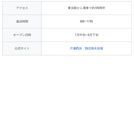
アクセス
東京駅から電車で約1時間半
遊泳時間
8時~17時
オープン日時
7月中旬~8月下旬
公式サイト
片瀬西浜・鵠沼海水浴場