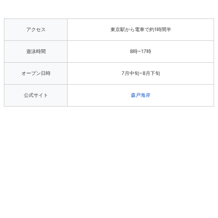
アクセス
東京駅から電車で約1時間半
遊泳時間
8時~17時
オープン日時
7月中旬~8月下旬
公式サイト
森戸海岸