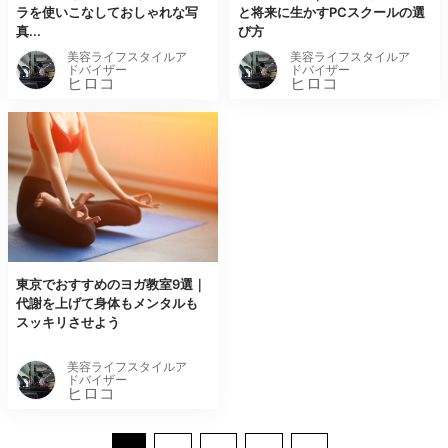
ラを使いこなしておしゃれな写
と将来に生かすPCスクールの選
真...
び方
美容ライフスタイルア
美容ライフスタイルア
ドバイザー
ドバイザー
ヒロコ
ヒロコ
東京でおすすめのヨガ教室9選｜
代謝を上げて身体もメンタルも
スッキリさせよう
美容ライフスタイルア
ドバイザー
ヒロコ