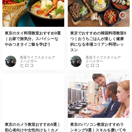
東京のタイ料理教室おすすめ9選
東京でおすすめの韓国料理教室9
｜お家で旅気分。スパイシーな
つ｜おうちごはんが楽しく健康
やみつきタイご飯を学ぼう
的になる本場コリアン料理レッ
スン
美容ライフスタイルア
美容ライフスタイルア
ドバイザー
ドバイザー
ヒロコ
ヒロコ
東京のカメラ教室おすすめ9選｜
東京のパソコン教室おすすめラ
初心者向けや女性向けも！カメ
ンキング9選｜スキルを磨いて今