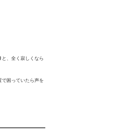
り
と、全く寂しくなら
置で困っていたら声を