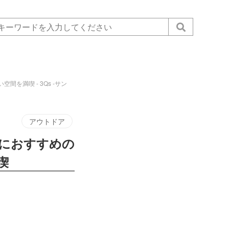
満喫 - 3Qs -サン
アウトドア
者におすすめの
喫