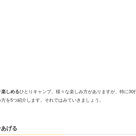
り楽しめる
ひとりキャンプ。様々な楽しみ方がありますが、特に30
み方を5つ紹介します。それではみていきましょう。
分あげる