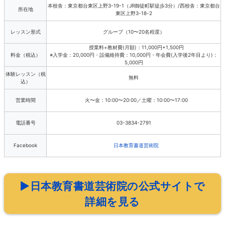
本校舎：東京都台東区上野3-19-1（JR御徒町駅徒歩3分）/西校舎：東京都台
所在地
東区上野3-18-2
レッスン形式
グループ（10〜20名程度）
授業料+教材費(月額)：11,000円+1,500円
料金（税込）
※入学金：20,000円・設備維持費：10,000円・年会費(入学後2年目より)：
5,000円
体験レッスン（税
無料
込）
営業時間
火〜金：10:00〜20:00／土曜：10:00〜17:00
電話番号
03-3834-2791
Facebook
日本教育書道芸術院
▶日本教育書道芸術院の公式サイトで
詳細を見る