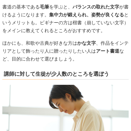
書道の基本である
毛筆
を学ぶと、
バランスの取れた文字
が書
けるようになります。
集中力が鍛えられ、姿勢が良くなる
と
いうメリットも。ビギナーの方は楷書（崩していない文字）
をメインに教えてくれるところがおすすめです。
ほかにも、和歌や古典が好きな方は
かな文字
、作品をインテ
リアとして飾ったり人に贈ったりしたい人は
アート書道
な
ど、目的に合わせて選びましょう。
講師に対して生徒が少人数のところを選ぼう