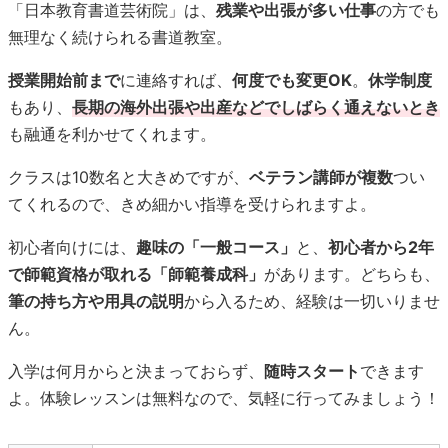
「日本教育書道芸術院」は、
残業や出張が多い仕事
の方でも
無理なく続けられる書道教室。
授業開始前まで
に連絡すれば、
何度でも変更OK
。
休学制度
もあり、
長期の海外出張や出産などでしばらく通えないとき
も融通を利かせてくれます。
クラスは10数名と大きめですが、
ベテラン講師が複数
つい
てくれるので、きめ細かい指導を受けられますよ。
初心者向けには、
趣味の「一般コース」
と、
初心者から2年
で師範資格が取れる「師範養成科」
があります。どちらも、
筆の持ち方や用具の説明
から入るため、経験は一切いりませ
ん。
入学は何月からと決まっておらず、
随時スタート
できます
よ。体験レッスンは無料なので、気軽に行ってみましょう！