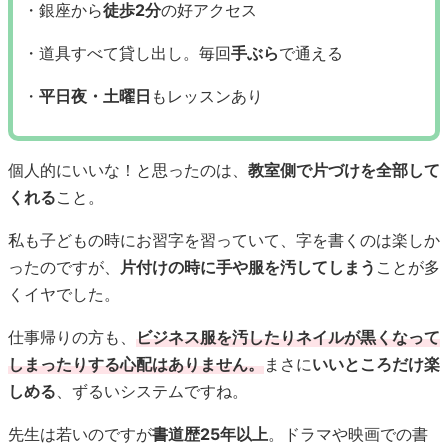
・銀座から
徒歩2分
の好アクセス
・道具すべて貸し出し。毎回
手ぶら
で通える
・
平日夜・土曜日
もレッスンあり
個人的にいいな！と思ったのは、
教室側で片づけを全部して
くれる
こと。
私も子どもの時にお習字を習っていて、字を書くのは楽しか
ったのですが、
片付けの時に手や服を汚してしまう
ことが多
くイヤでした。
仕事帰りの方も、
ビジネス服を汚したりネイルが黒くなって
しまったりする心配はありません。
まさに
いいところだけ楽
しめる
、ずるいシステムですね。
先生は若いのですが
書道歴25年以上
。ドラマや映画での書