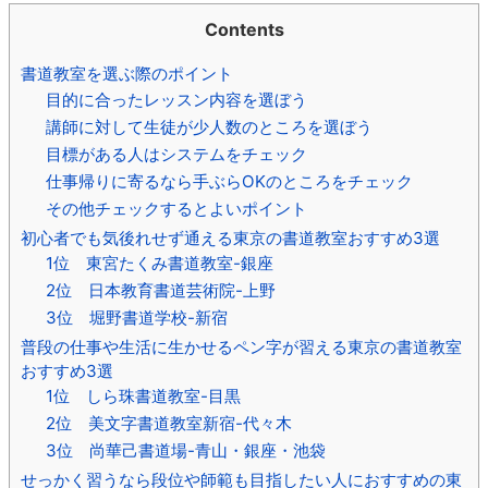
Contents
書道教室を選ぶ際のポイント
目的に合ったレッスン内容を選ぼう
講師に対して生徒が少人数のところを選ぼう
目標がある人はシステムをチェック
仕事帰りに寄るなら手ぶらOKのところをチェック
その他チェックするとよいポイント
初心者でも気後れせず通える東京の書道教室おすすめ3選
1位 東宮たくみ書道教室-銀座
2位 日本教育書道芸術院-上野
3位 堀野書道学校-新宿
普段の仕事や生活に生かせるペン字が習える東京の書道教室
おすすめ3選
1位 しら珠書道教室-目黒
2位 美文字書道教室新宿-代々木
3位 尚華己書道場-青山・銀座・池袋
せっかく習うなら段位や師範も目指したい人におすすめの東