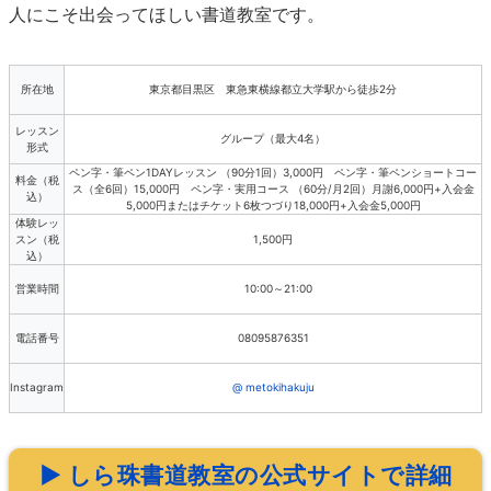
人にこそ出会ってほしい書道教室です。
所在地
東京都目黒区 東急東横線都立大学駅から徒歩2分
レッスン
グループ（最大4名）
形式
ペン字・筆ペン1DAYレッスン （90分1回）3,000円 ペン字・筆ペンショートコー
料金（税
ス（全6回）15,000円 ペン字・実用コース （60分/月2回）月謝6,000円+入会金
込）
5,000円またはチケット6枚つづり18,000円+入会金5,000円
体験レッ
スン（税
1,500円
込）
営業時間
10:00～21:00
電話番号
08095876351
Instagram
@ metokihakuju
▶ しら珠書道教室の公式サイトで詳細