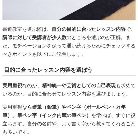
書道教室を選ぶ際は、
自分の目的に合ったレッスン内容
で、
講師に対して受講者が少人数
のところを選ぶのが正解。ま
た、モチベーションを保って通い続けるためにチェックする
べきポイントも以下にご説明します。
目的に合ったレッスン内容を選ぼう
実用重視
なのか、
精神統一や芸術としての自己表現
も求めて
いるのか、目的に合わせてレッスン内容を選びましょう。
実用重視な
ら硬筆（鉛筆）やペン字（ボールペン・万年
筆）、筆ペン字（インク内蔵の筆ペン）
を学べば、すぐに役
立ちます。自分の名前や、よく書く字から教えてくれること
も多いです。