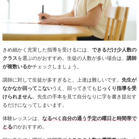
きめ細かく充実した指導を受けるには、
できるだけ少人数の
クラス
を選ぶのがおすすめ。生徒の人数が多い場合は、
講師
が複数いるか
チェックしましょう。
講師に対して生徒が多すぎると、上達は難しいです。
先生が
なかなか回ってこない
うえ、回ってきても
じっくり指導を受
けられません
。先生の手本を見て自分なりに字を書き提出す
るだけになってしまいます。
体験レッスンは、
なるべく自分の通う予定の曜日と時間帯で
とる
のがおすすめ。