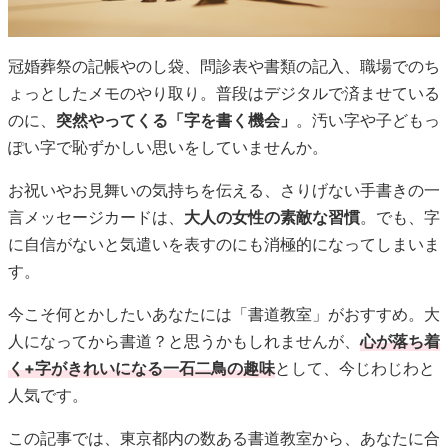
冠婚葬祭の記帳やのし袋、問診表や書類の記入、職場でのち
ょっとしたメモのやり取り。普段はデジタルで済ませている
のに、
突然やってくる「字を書く機会」
。汚い字や子どもっ
ぽい字で恥ずかしい思いをしていませんか。
お祝いやお見舞いの気持ちを伝える、さりげない手書きの一
言メッセージカードは、
大人の女性の素敵な習慣
。でも、字
に自信がないと気遣いを表すのにも消極的になってしまいま
す。
今こそ何とかしたいあなたには「書道教室」がおすすめ。大
人になってから書道？と思うかもしれませんが、
心が落ち着
く+字がきれいになる一石二鳥の趣味
として、今じわじわと
人気です。
この記事では、東京都内の数ある書道教室から、あなたに合