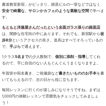
書道教室新宿」がピッタリ。雑居ビルの一室などではなく、
安全で綺麗な、サロンかカフェのような素敵な空間
で学べま
す。
もともと洋服屋さんだったという全面ガラス張りの路面店
は、閑静な住宅街の中にあります。それでも、新宿駅から
徒
歩8分
というアクセスの良さ。道具はすべてそろっているの
で、
手ぶら
で通えます。
1クラス
5名まで
の少人数制で、
個別に添削・指導
してくれ
るので、字に自信のない人もぐんぐんうまくなりますよ。
年賀状や宛名書き、ご祝儀袋など
書きたいもののお手本
を書
いてもらえるので、次の日から役に立ちます。
毎回レッスンに行くのが楽しみになりそうですね。まずは
1,000円の体験レッスンで雰囲気をチェックしてみましょ
う！