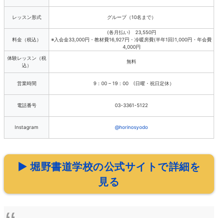
レッスン形式
グループ（10名まで）
(各月払い) 23,550円
料金（税込）
※入会金33,000円・教材費16,927円・冷暖房費(半年1回)1,000円・年会費
4,000円
体験レッスン（税
無料
込）
営業時間
9：00 – 19：00 (日曜・祝日定休）
電話番号
03-3361-5122
Instagram
@horinosyodo
▶ 堀野書道学校の公式サイトで詳細を
見る