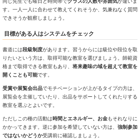
同じ先生でも曜日と時間帯で
クラスの人数や雰囲気
が違いま
す。一人一人に合わせて教えてくれそうか、気兼ねなく質問
できそうか観察しましょう。
目標がある人はシステムをチェック
書道には
段級制度
があります。習うからには級位や段位を取
りたいという方は、取得可能な教室を選びましょう。師範資
格まで取得できる教室もあり、
将来趣味の域を超えて教室を
開くことも可能
です。
受賞や展覧会出品
でモチベーションが上がるタイプの方は、
展覧会を主催していたり、出品をサポートしてくれたりする
教室を選ぶとよいです。
ただしこの種の活動は
時間とエネルギー、お金
もそれなりに
かかってきます。逆に参加を希望していない方は、
強制参加
ではないかどうか
受講前に確認しましょう。