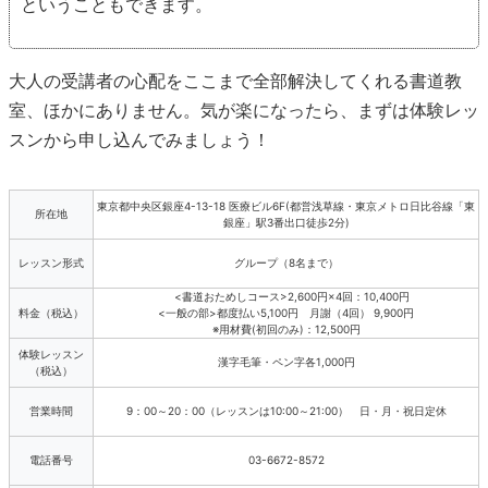
ということもできます。
大人の受講者の心配をここまで全部解決してくれる書道教
室、ほかにありません。気が楽になったら、まずは体験レッ
スンから申し込んでみましょう！
東京都中央区銀座4-13-18 医療ビル6F(都営浅草線・東京メトロ日比谷線「東
所在地
銀座」駅3番出口徒歩2分)
レッスン形式
グループ（8名まで）
<書道おためしコース>2,600円×4回：10,400円
料金（税込）
<一般の部>都度払い5,100円 月謝（4回） 9,900円
※用材費(初回のみ)：12,500円
体験レッスン
漢字毛筆・ペン字各1,000円
（税込）
営業時間
9：00～20：00（レッスンは10:00～21:00） 日・月・祝日定休
電話番号
03-6672-8572