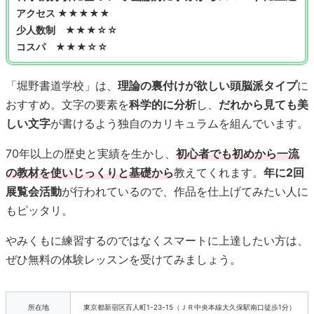
アクセス ★★★★★
少人数制 ★★★☆☆
コスパ ★★★☆☆
「堀野書道学校」は、
理論の裏付けが欲しい頭脳派タイプ
に
おすすめ。文字の要素を
科学的に分析
し、
だれから見ても美
しい文字
が書けるよう独自のカリキュラムを組んでいます。
70年以上の歴史と実績を生かし、
初心者でも初めから一流
の教材を使いじっくりと基礎から
教えてくれます。
年に2回
展覧会活動
が行われているので、作品を仕上げてみたい人に
もピッタリ。
やみくもに練習するのではなくスマートに上達したい方は、
ぜひ無料の体験レッスンを受けてみましょう。
所在地
東京都新宿区百人町1-23-15（ＪＲ中央本線大久保駅南口徒歩1分）