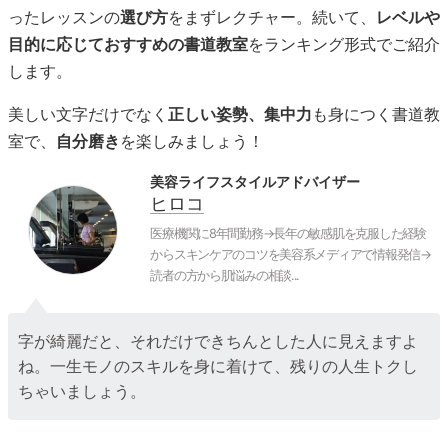
ったレッスンの
選び方
をまずレクチャー。続いて、
レベルや
目的に応じておすすめの書道教室
をランキング形式でご紹介
します。
美しい文字だけでなく
正しい姿勢、集中力
も身につく書道教
室で、
自分磨き
を楽しみましょう！
美容ライフスタイルアドバイザー
ヒロコ
医療機関に8年間勤務→長年の敏感肌を克服した経験
からスキンケアのコツを美容系メディアで情報発信→
読者の方から肌悩みの相談...
字が綺麗だと、それだけできちんとした人に見えますよ
ね。一生モノのスキルを身に着けて、残りの人生トクし
ちゃいましょう。