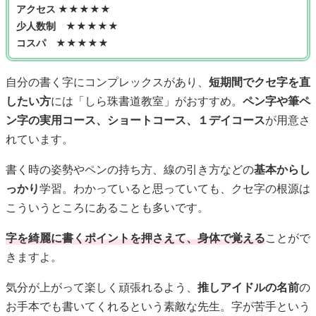
アクセス ★★★★★
少人数制 ★★★★★
コスパ ★★★★★
自分の書く字にコンプレックスがあり、
短期間でクセ字を直
したい方
には「しら珠書道教室」がおすすめ。
ペン字や筆ペ
ン字の実用コース、ショートコース、１デイコース
が用意さ
れています。
書く時の姿勢やペンの持ち方、線の引き方などの
基本からし
っかり
学習。わかっていると思っていても、クセ字の根源は
こういうところにあることも多いです。
字を綺麗に書くポイントを押さえて、身体で覚える
ことがで
きますよ。
気分が上がって楽しく頑張れるよう、
推しアイドルの名前
の
お手本でも書いてくれるという素敵な先生。字が苦手という