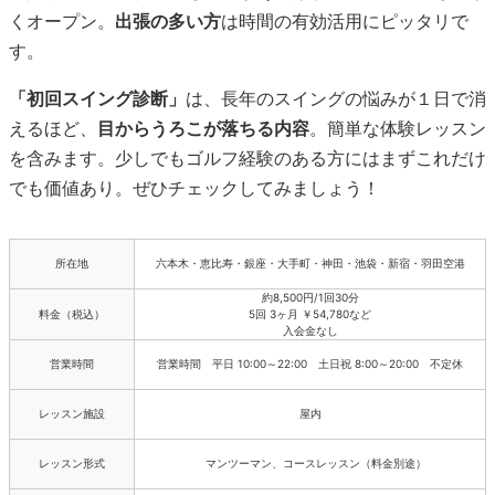
くオープン。
出張の多い方
は時間の有効活用にピッタリで
す。
「初回スイング診断」
は、長年のスイングの悩みが１日で消
えるほど、
目からうろこが落ちる内容
。簡単な体験レッスン
を含みます。少しでもゴルフ経験のある方にはまずこれだけ
でも価値あり。ぜひチェックしてみましょう！
所在地
六本木・恵比寿・銀座・大手町・神田・池袋・新宿・羽田空港
約8,500円/1回30分
料金（税込）
5回 3ヶ月 ￥54,780など
入会金なし
営業時間
営業時間 平日 10:00～22:00 土日祝 8:00～20:00 不定休
レッスン施設
屋内
レッスン形式
マンツーマン、コースレッスン（料金別途）