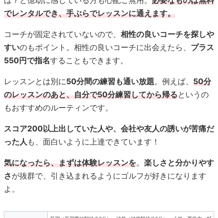
は？と億劫に感じている方も心配ご無用。
必要なものは無料
でレンタルでき、手ぶらでレッスンに通えます。
コーチが固定されていないので、
相性の良いコーチを探しや
すい
のもポイント。相性の良いコーチに出会えたら、
プラス
550円で指名
することもできます。
レッスンとは別に
50分間の練習も通い放題
。例えば、
50分
のレッスンのあと、自分で50分練習してから帰る
というの
もおすすめのルーティンです。
スコア200以上出していた人や、会社や友人の誘いが苦痛だ
った人
も、面白いように上達できています！
気になったら、まずは体験レッスンを
。
楽しさと分かりやす
さ
が抜群で、引き込まれるようにゴルフが好きになります
よ。