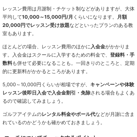
レッスン費用は月謝制・チケット制などがありますが、大体
平均して
10,000～15,000円/月
くらいになります。
月額
20,000円でレッスン受け放題
などといったプランのある教
室もあります。
ほとんどの場合、レッスン費用のほかに
入会金
がかかりま
す。入会金はスクールに入学するための料金で、
登録料・手
数料
も併せて必要になることも。一回きりのところと、定期
的に更新料がかかるところがあります。
5,000～10,000円くらいが相場ですが、
キャンペーンや体験
レッスン後即日入会で入会金割引・免除
される場合もよくあ
るので確認してみましょう。
ゴルフアイテムの
レンタル料金やボール代
などが月謝に含ま
れているのかどうかも確かめておきましょう。