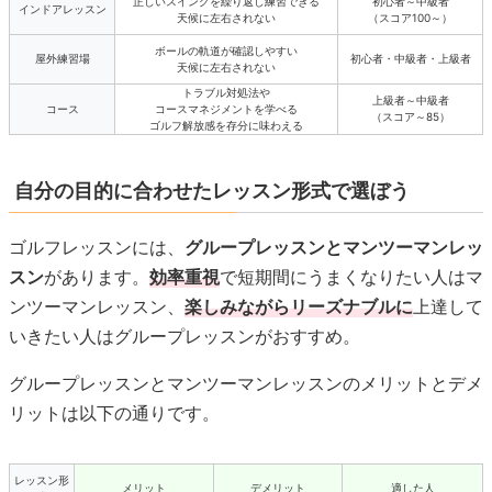
正しいスイングを繰り返し練習できる
初心者～中級者
インドアレッスン
天候に左右されない
（スコア100～）
ボールの軌道が確認しやすい
屋外練習場
初心者・中級者・上級者
天候に左右されない
トラブル対処法や
上級者～中級者
コース
コースマネジメントを学べる
（スコア～85）
ゴルフ解放感を存分に味わえる
自分の目的に合わせたレッスン形式で選ぼう
ゴルフレッスンには、
グループレッスンとマンツーマンレッ
スン
があります。
効率重視
で短期間にうまくなりたい人はマ
ンツーマンレッスン、
楽しみながらリーズナブルに
上達して
いきたい人はグループレッスンがおすすめ。
グループレッスンとマンツーマンレッスンのメリットとデメ
リットは以下の通りです。
レッスン形
メリット
デメリット
適した人