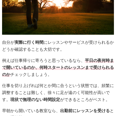
自分が
実際に行く時間
にレッスンやサービスが受けられるか
どうか確認することも大切です。
例えば仕事帰りに寄ろうと思っているなら、
平日の夜何時ま
で開いているのか、何時スタートのレッスンまで受けられる
のか
チェックしましょう。
仕事を切り上げれば何とか間に合うという状態では、頻繁に
調整することは難しく、徐々に足が遠のく可能性が高いで
す。
現状で無理のない時間設定
ができるところがベスト。
早朝から開いている教室なら、
出勤前にレッスンを受ける
と