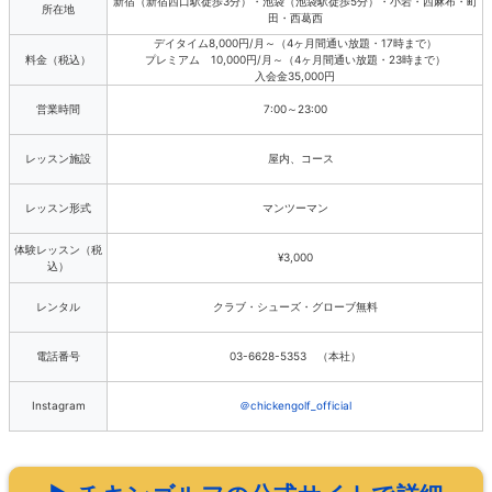
新宿（新宿西口駅徒歩3分）・池袋（池袋駅徒歩5分）・小岩・西麻布・町
所在地
田・西葛西
デイタイム8,000円/月～（4ヶ月間通い放題・17時まで）
料金（税込）
プレミアム 10,000円/月～（4ヶ月間通い放題・23時まで）
入会金35,000円
営業時間
7:00～23:00
レッスン施設
屋内、コース
レッスン形式
マンツーマン
体験レッスン（税
¥3,000
込）
レンタル
クラブ・シューズ・グローブ無料
電話番号
03-6628-5353 （本社）
Instagram
＠chickengolf_official