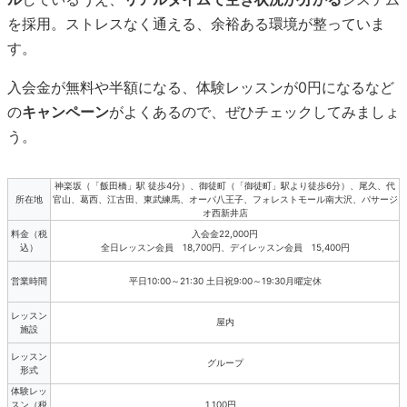
を採用。ストレスなく通える、余裕ある環境が整っていま
す。
入会金が無料や半額になる、体験レッスンが0円になるなど
の
キャンペーン
がよくあるので、ぜひチェックしてみましょ
う。
神楽坂（「飯田橋」駅 徒歩4分）、御徒町（「御徒町」駅より徒歩6分）、尾久、代
所在地
官山、葛西、江古田、東武練馬、オーパ八王子、フォレストモール南大沢、パサージ
オ西新井店
料金（税
入会金22,000円
込）
全日レッスン会員 18,700円、デイレッスン会員 15,400円
営業時間
平日10:00～21:30 土日祝9:00～19:30月曜定休
レッスン
屋内
施設
レッスン
グループ
形式
体験レッ
スン（税
1,100円