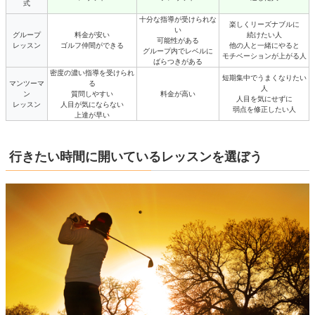
式
十分な指導が受けられな
楽しくリーズナブルに
い
グループ
料金が安い
続けたい人
可能性がある
レッスン
ゴルフ仲間ができる
他の人と一緒にやると
グループ内でレベルに
モチベーションが上がる人
ばらつきがある
密度の濃い指導を受けられ
短期集中でうまくなりたい
マンツーマ
る
人
ン
質問しやすい
料金が高い
人目を気にせずに
レッスン
人目が気にならない
弱点を修正したい人
上達が早い
行きたい時間に開いているレッスンを選ぼう