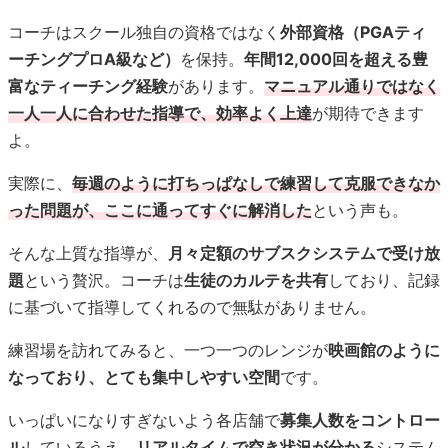
コーチはスクール独自の資格ではなく
外部資格（PGAティ
ーチングプロA級など）
を保持。
年間12,000回を超える豊
富なティーチング経験
があります。
マニュアル通りではなく
一人一人に合わせた指導で、効率よく上達
が期待できます
よ。
実際に、
毎週のように打ちっぱなしで練習して克服できなか
った問題が、ここに通ってすぐに解消した
という声も。
そんな上質な指導が、
月々定額のサブスクシステムで受け放
題
という贅沢。コーチは
生徒のカルテを共有
しており、記録
に基づいて指導してくれるので無駄がありません。
練習場を訪れてみると、一つ一つのレンジが
映画館のように
なっており、とても集中しやすい空間
です。
いっぱいになりすぎないよう各店舗で
募集人数をコントロー
ル
しているうえ、
リアルタイムで空き状況が分かる
システム