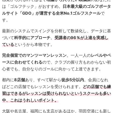
は「ゴルフテック」がおすすめ。
日本最大級のゴルフポータ
ルサイト「GDO」が運営する全米No.1ゴルフスクール
で
す。
最新のシステムでスイングを分析して数値化し、データに基
づいて
科学的にアプローチ
。
受講者の96％が上達を実感し
ている
というから本物です。
完全個室でのマンツーマンレッスン
。一人一人の
レベルやペ
ースに合わせてくれる
ので、クラブの握り方もわからない初
心者でも、自分なりのゴールに向かって上達できます。
都内に
8店舗
あり、すべて駅から
徒歩5分以内
。会員になれ
ばどこの店舗でもレッスンを受けられます。
どの店舗でも練
習はできるがレッスンは受けられないというスクールも多い
中、これはうれしいポイント。
大阪や名古屋、福岡にも支店があるほか、羽田空港にも新し