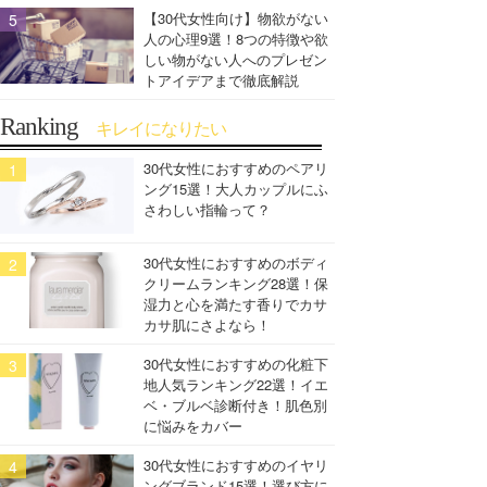
【30代女性向け】物欲がない
人の心理9選！8つの特徴や欲
しい物がない人へのプレゼン
トアイデアまで徹底解説
Ranking
キレイになりたい
30代女性におすすめのペアリ
ング15選！大人カップルにふ
さわしい指輪って？
30代女性におすすめのボディ
クリームランキング28選！保
湿力と心を満たす香りでカサ
カサ肌にさよなら！
30代女性におすすめの化粧下
地人気ランキング22選！イエ
ベ・ブルベ診断付き！肌色別
に悩みをカバー
30代女性におすすめのイヤリ
ングブランド15選！選び方に