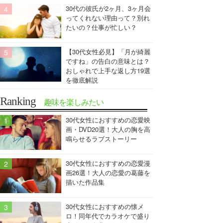
30代の彼氏が2ヶ月、3ヶ月会
ってくれない理由って？別れ
たいの？仕事が忙しい？
【30代女性必見】「月が綺麗
ですね」の告白の意味とは？
おしゃれで上手な返し方19選
を徹底解説
Ranking
趣味を楽しみたい
30代女性におすすめの恋愛映
画・DVD20選！大人の胸を高
鳴らせるラブストーリー
30代女性におすすめの恋愛漫
画26選！大人の恋愛の葛藤を
描いた作品集
30代女性におすすめの懐メ
ロ！同年代でカラオケで盛り