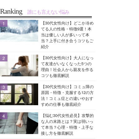
Ranking
誰にも言えない悩み
【30代女性向け】どこか冷め
てる人の性格・特徴9選！本
当は優しい人が多いって本
当？上手に付き合うコツもご
紹介
【30代女性向け】大人になっ
て友達がいなくなった5つの
理由！社会人から親友を作る
コツも徹底解説
【30代女性向け】コミュ障の
原因・特徴・克服する12の方
法！コミュ症との違いやおす
すめの仕事も徹底紹介
【悩む30代女性必見】攻撃的
な人の末路とは？実は弱いっ
て本当？心理・特徴・上手な
接し方を徹底解説