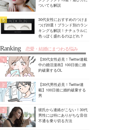
ついても解説
30代女性におすすめのつけま
つげ20選！ブランド別のラン
キングも解説！ナチュラルに
色っぽく盛れるのはどれ？
Ranking
恋愛・結婚にまつわる悩み
【30代女性必見！Twitter連載
中の婚活漫画】100日後に婚
約破棄するOL
【30代男性必見！Twitter連
載】100日後に婚約破棄する
男
彼氏から連絡がこない！30代
男性には特にありがちな音信
不通を乗り切る方法