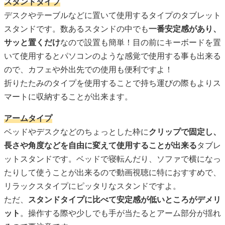
スタンドタイプ
デスクやテーブルなどに置いて使用するタイプのタブレット
スタンドです。数あるスタンドの中でも
一番安定感があり、
サッと置くだけ
なので設置も簡単！目の前にキーボードを置
いて使用するとパソコンのような感覚で使用する事も出来る
ので、カフェや外出先での使用も便利ですよ！
折りたたみのタイプを使用することで持ち運びの際もよりス
マートに収納することが出来ます。
アームタイプ
ベッドやデスクなどのちょっとした枠に
クリップで固定し、
長さや角度などを自由に変えて使用することが出来る
タブレ
ットスタンドです。ベッドで寝転んだり、ソファで横になっ
たりして使うことが出来るので動画視聴に特におすすめで、
リラックスタイプにピッタリなスタンドですよ。
ただ、
スタンドタイプに比べて安定感が低いところがデメリ
ット
。操作する際や少しでも手が当たるとアーム部分が揺れ