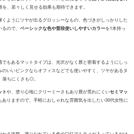
の唇を、若々しく見せる効果も期待できます。
輝くようにツヤが出るグロッシーなもの、色づきがしっかりした
いるので、
ベーシックな色や普段使いしやすいカラー
を1本持っ
感でもあるマットタイプは、光沢がなく唇と密着するようにしっ
みのいいピンクならオフィスなどでも使いやすく、ツヤがあるタ
、落ちにくさも◎。
ット
や、塗り心地にクリーミーさもあり唇が荒れにくい
セミマッ
もありますので、手軽におしゃれな雰囲気を出したい30代女性に
やかさ抜群。塗りなれている色の口紅でもラメが入っているだけ