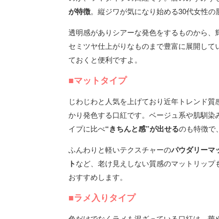
が特徴
。縦ジワが気になり始める30代女性
透明感がありシアーな発色をするものから、
セミツヤ仕上がりなものまで豊富に展開して
ておくと便利ですよ。
■マットタイプ
じわじわと人気を上げており近年トレンド質
かり発色する口紅です。ベージュ系や肌馴染
イプに比べ
“きちんと感”が出せる
のも特徴で
ふんわりと軽いテクスチャーの
パウダリーマ
ト
など、老け見えしない質感のマットリップ
おすすめします。
■ラメ入りタイプ
色だけでなくラメも混ざっている口紅は、華