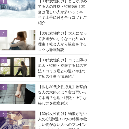
【30代女性向け】どこか冷め
てる人の性格・特徴9選！本
当は優しい人が多いって本
当？上手に付き合うコツもご
紹介
【30代女性向け】大人になっ
て友達がいなくなった5つの
理由！社会人から親友を作る
コツも徹底解説
【30代女性向け】コミュ障の
原因・特徴・克服する12の方
法！コミュ症との違いやおす
すめの仕事も徹底紹介
【悩む30代女性必見】攻撃的
な人の末路とは？実は弱いっ
て本当？心理・特徴・上手な
接し方を徹底解説
【30代女性向け】物欲がない
人の心理9選！8つの特徴や欲
しい物がない人へのプレゼン