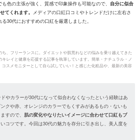
でも色の主張が強く、質感で印象操作も可能なので、
自分に似合
かせてくれます。
メディアの口紅口コミやトレンドだけに左右さ
る30代におすすめの口紅を厳選しました。
たのち、フリーランスに。ダイエットや肌荒れなどの悩みを乗り越えてきた
性のキレイと健康を応援する記事を執筆しています。簡単・ナチュラル・ノ
。コスメモニターとして自ら試していい！と感じた化粧品や、最新の美容
ンドやカラーが30代になって似合わなくなったという経験はあ
ピンクや赤、オレンジのカラーでもくすみがあるもの・ないも
りますので、
肌の変化やなりたいイメージに合わせて口紅もブ
いコツです。今回は30代の魅力を存分に引き出し、美人度を
。