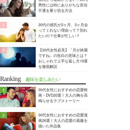
男性には特にありがちな音信
不通を乗り切る方法
30代の彼氏が2ヶ月、3ヶ月会
ってくれない理由って？別れ
たいの？仕事が忙しい？
【30代女性必見】「月が綺麗
ですね」の告白の意味とは？
おしゃれで上手な返し方19選
を徹底解説
Ranking
趣味を楽しみたい
30代女性におすすめの恋愛映
画・DVD20選！大人の胸を高
鳴らせるラブストーリー
30代女性におすすめの恋愛漫
画26選！大人の恋愛の葛藤を
描いた作品集