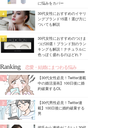
に悩みをカバー
30代女性におすすめのイヤリ
ングブランド15選！選び方に
ついても解説
30代女性におすすめのつけま
つげ20選！ブランド別のラン
キングも解説！ナチュラルに
色っぽく盛れるのはどれ？
Ranking
恋愛・結婚にまつわる悩み
【30代女性必見！Twitter連載
中の婚活漫画】100日後に婚
約破棄するOL
【30代男性必見！Twitter連
載】100日後に婚約破棄する
男
彼氏から連絡がこない！30代