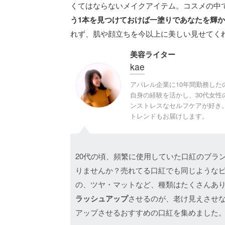
くてはならないメイクアイテム。コスメの中
う1本を見つけておけば一塗りであなたを輝
れず、肌や顔立ちを今以上に美しい見せてくれ
美容ライター
kae
アパレル企業に10年間勤務し
自身の経験を活かし、30代女
ンストレスなセルフケアが好き
トレンドもお届けします。
20代の頃、頻繁に使用していた口紅のブラ
りませんか？売れてる口紅でも同じような
の、ツヤ・マットなど、種類はたくさんあ
ラッシュアップ
させるのが、老け見えさせな
アップさせるおすすめの口紅を集めました