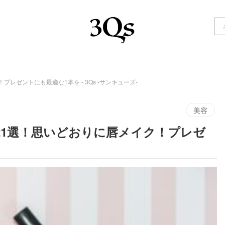
レゼントにも最適な1本を - 3Qs -サンキューズ-
美容
21選！思いどおりに唇メイク！プレゼ