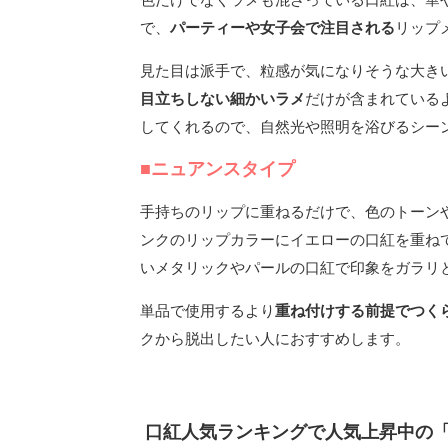
で、
パーティーや女子会で注目される
リップ
見た目は派手で、粒感が気になりそうな大き
目立ちしない細かいラメ
だけが含まれている
してくれるので、自然光や照明を浴びるシー
■ニュアンスタイプ
手持ちのリップに重ねるだけで、色のトーン
ンクのリップカラーにイエローの口紅を重ね
いメタリックやパールの口紅で印象をガラリ
単品で使用するより
重ね付けする前提でつく
クから脱出したい人におすすめします。
口紅人気ランキングで人気上昇中の