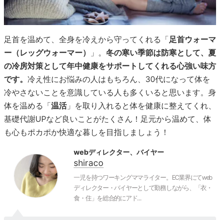
足首を温めて、全身を冷えから守ってくれる「
足首ウォーマ
ー（レッグウォーマー）
」。
冬の寒い季節は防寒として、夏
の冷房対策として年中健康をサポートしてくれる心強い味方
です。
冷え性にお悩みの人はもちろん、30代になって体を
冷やさないことを意識している人も多くいると思います。身
体を温める「
温活
」を取り入れると体を健康に整えてくれ、
基礎代謝UPなど良いことがたくさん！足元から温めて、体
も心もポカポか快適な暮しを目指しましょう！
webディレクター、バイヤー
shiraco
一児を持つワーキングママライター。EC業界にてweb
ディレクター・バイヤーとして勤務しながら、「衣・
食・住」を総合的にアド...