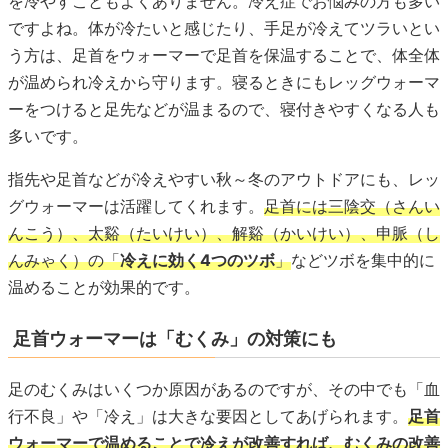
を冷やすこともよくありません。冷え症でお悩みの方も多い
ですよね。体が冷たいと感じたり、手足が冷えてツラいとい
う方は、足首をウォーマーで足首を保温することで、体全体
が温められ冷えから守ります。寝るときにもレッグウォーマ
ーをつけると足先などが温まるので、寝付きやすくなる人も
多いです。
指先や足首などが冷えやすい秋～冬のアウトドアにも、レッ
グウォーマーは活躍してくれます。
足首には三陰交（さんい
んこう）、太谿（たいけい）、解谿（かいけい）、申脈（し
んみゃく）の「
冷えに効く4つのツボ
」
などツボを集中的に
温めることが効果的です。
足首ウォーマーは「むくみ」の対策にも
足のむくみはいくつか原因があるのですが、その中でも「血
行不良」や「冷え」は大きな要因としてあげられます。
足首
ウォーマーで温めることで冷えが改善すれば、むくみの改善