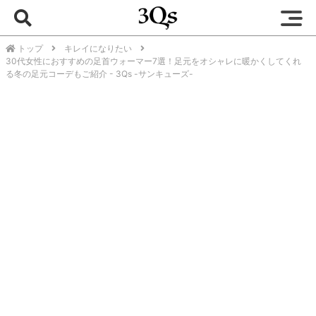
トップ
キレイになりたい
30代女性におすすめの足首ウォーマー7選！足元をオシャレに暖かくしてくれ
る冬の足元コーデもご紹介 - 3Qs -サンキューズ-