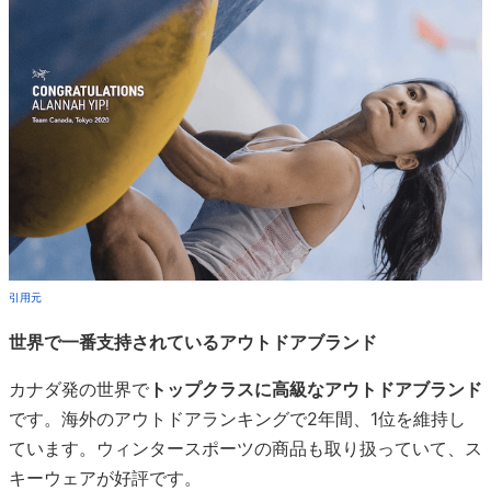
引用元
世界で一番支持されているアウトドアブランド
カナダ発の世界で
トップクラスに高級なアウトドアブランド
です。海外のアウトドアランキングで2年間、1位を維持し
ています。ウィンタースポーツの商品も取り扱っていて、ス
キーウェアが好評です。
30代におすすめの理由
全ての商品は暖かく、軽く、スタイリッシュにできてい
ます。また、
シルエットが綺麗に出るよう設計
されてい
て、高級感を生み出しています。保温性に優れたレイヤ
ージャケットが人気で、グレーなどのおちついた色味の
商品もあり、30代女性に人気です。