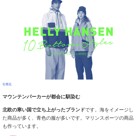
引用元
マウンテンパーカーが都会に馴染む
北欧の寒い国で立ち上がったブランド
です。海をイメージし
た商品が多く、青色の服が多いです。マリンスポーツの商品
も作っています。
30代におすすめの理由
北欧生まれのの整ったデザインが大人気です。ウィンド
ブレーカーは色の主張が少し強いですが、
尖った印象は
なく、丸いシルエット
になります。そのため、色は強め
でも若いキャピキャピした感じは無く、30代から支持を
得ています。