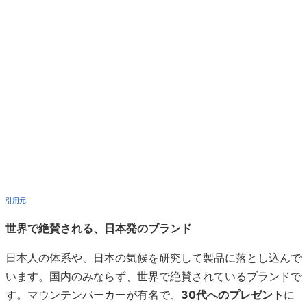
引用元
世界で絶賛される、日本発のブランド
日本人の体系や、日本の気候を研究して製品に落とし込んで
います。国内のみならず、世界で絶賛されているブランドで
す。マウンテンパーカーが有名で、
30代へのプレゼント
に
よく使われます。
30代におすすめの理由
品質が高く、日本人に最適なアウトドアブランドです。
他と比べると価格も安いので買いやすく、
商品のメンテ
ナンス
もしてくれます。自分にぴったり合う商品をみつ
けたい30代に人気です。