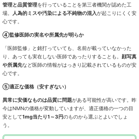
管理と品質管理
を行っていることを第三者機関が認めた工
場。
人為的ミスや汚染による不純物の混入
が起こりにくく安
心です。
④監修医師の実名や所属先が明らか
「医師監修」と銘打っていても、名前が載っていなかった
り、あっても実在しない医師であったりすることも。
顔写真
や所属先
など医師の情報がはっきり記載されているものが安
心です。
⑤適正な価格（安すぎない）
異常に安価なものは品質に問題
がある可能性が高いです。昨
今はNMNの価格が変動していますが、適正価格の一つの目
安として
1mg当たり1～3円
のものから選ぶとよいでしょ
う。