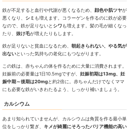
鉄が不足すると血行や代謝が悪くなるため、
顔色や肌ツヤ
が
悪くなり、
シミ
も増えます。コラーゲンを作るのに鉄が必要
なので、鉄が足りないと
シワ
も増えます。髪の毛が細くなっ
たり、
抜け毛
が増えたりもします。
鉄が足りないと貧血になるため、
朝起きられない、やる気が
出ない
といった気持ちの老化にもつながります。
この鉄は、赤ちゃんの体を作るために大量に消費されます。
妊娠前の必要量は1日10.5mgですが、
妊娠初期は13mg、妊
娠中期～後期は20mg
と約2倍に。赤ちゃんだけでなくママ
にも必要な鉄がいきわたるよう、しっかり補いましょう。
カルシウム
あまり知られていませんが、カルシウムは角質を作る最小単
位をしっかり繋ぎ、
キメが綺麗にそろったバリア機能の高い