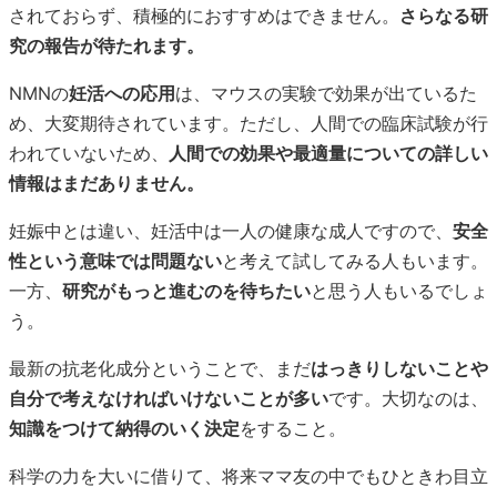
されておらず、積極的におすすめはできません。
さらなる研
究の報告が待たれます。
NMNの
妊活への応用
は、マウスの実験で効果が出ているた
め、大変期待されています。ただし、人間での臨床試験が行
われていないため、
人間での効果や最適量についての詳しい
情報はまだありません。
妊娠中とは違い、妊活中は一人の健康な成人ですので、
安全
性という意味では問題ない
と考えて試してみる人もいます。
一方、
研究がもっと進むのを待ちたい
と思う人もいるでしょ
う。
最新の抗老化成分ということで、まだ
はっきりしないことや
自分で考えなければいけないことが多い
です。大切なのは、
知識をつけて納得のいく決定
をすること。
科学の力を大いに借りて、将来ママ友の中でもひときわ目立