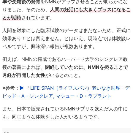
率や受精後の発育
をNMNがアップさせることが明らかにな
りました。そのため、
人間の妊活にも大きくプラスになるこ
とが期待
されています。
人間を対象にした臨床試験のデータはまだないため、正式に
効果あり！とは言えません。とはいえ、現時点では体験談レ
ベルですが、興味深い報告が複数あります。
例えば、NMNの権威であるハーバード大学のシンクレア教
授の著書によれば、
閉経していたのに、NMNを摂ることで
月経が再開した女性
がいるとのこと。
※参考：
▶ 「LIFE SPAN（ライフスパン）老いなき世界」デ
ビッド・A・シンクレア, マシュー・D・ラプラント
また、日本で販売されているNMNサプリを飲んだ人の中に
も、同じような体験をした人がいるようです。