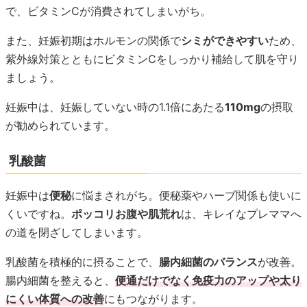
で、ビタミンCが消費されてしまいがち。
また、妊娠初期はホルモンの関係で
シミができやすい
ため、
紫外線対策とともにビタミンCをしっかり補給して肌を守り
ましょう。
妊娠中は、妊娠していない時の1.1倍にあたる
110mg
の摂取
が勧められています。
乳酸菌
妊娠中は
便秘
に悩まされがち。便秘薬やハーブ関係も使いに
くいですね。
ポッコリお腹や肌荒れ
は、キレイなプレママへ
の道を閉ざしてしまいます。
乳酸菌を積極的に摂ることで、
腸内細菌のバランス
が改善。
腸内細菌を整えると、
便通だけでなく免疫力のアップや太り
にくい体質への改善
にもつながります。