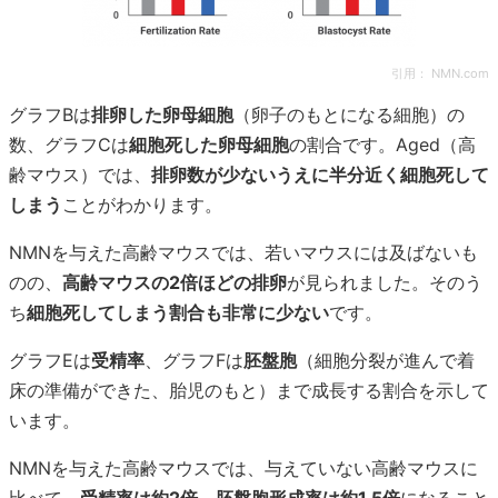
引用：
NMN.com
グラフBは
排卵した卵母細胞
（卵子のもとになる細胞）の
数、グラフCは
細胞死した卵母細胞
の割合です。Aged（高
齢マウス）では、
排卵数が少ないうえに半分近く細胞死して
しまう
ことがわかります。
NMNを与えた高齢マウスでは、若いマウスには及ばないも
のの、
高齢マウスの2倍ほどの排卵
が見られました。そのう
ち
細胞死してしまう割合も非常に少ない
です。
グラフEは
受精率
、グラフFは
胚盤胞
（細胞分裂が進んで着
床の準備ができた、胎児のもと）まで成長する割合を示して
います。
NMNを与えた高齢マウスでは、与えていない高齢マウスに
比べて、
受精率は約2倍、胚盤胞形成率は約1.5倍
になること