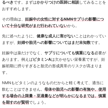
るべき
です。まずは
かかりつけの医師に相談
してみることを
おすすめします。
その理由は、
妊娠中の女性に対するNMNサプリの影響につ
いて十分な研究がまだ行われていない
から。
先に述べたように、
健康な成人に害がない
ことはわかってい
ますが、
妊婦や胎児への影響についてはまだ未知数
です。
妊娠中は薬だけでなく、
サプリについても慎重になる
必要が
あります。例えば
ビタミンA
は欠かせない栄養素ですが、妊
娠初期に摂りすぎると胎児の形成異常のリスクが高まりま
す。
NMNもビタミンのようなものだからと軽く考えて、適当に
飲むことはできません。
母体や胎児への影響の有無や、使用
する場合の上限量・至適量などが明らかになるまでは、慎重
を期すのが賢明
でしょう。