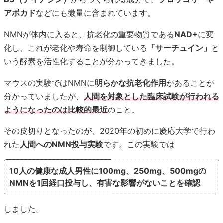
アボカド
などにも微量に含まれています。
NMNが体内に入ると、抗老化の重要物質である
NAD+
に変
化し、これが老化や寿命を制御している
「サーチュイン」
と
いう酵素を活性化することが分かってきました。
マウスの実験ではNMNに
明らかな抗老化作用
があることが
分かっていましたが、
人間を対象とした臨床試験が行われる
ようになったのは比較的最近
のこと。
その皮切りとなったのが、2020年の初めに慶応大学で行わ
れた
人間へのNMN投与実験
です。この実験では
10人の健康な成人男性に100mg、250mg、500mgの
NMNを1回経口投与し、有害な影響がないことを確認
しました。