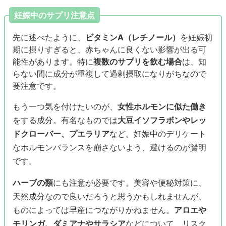
妊娠中のサプリ注意点
先に述べたように、
ビタミンA（レチノール）
を妊娠初
期に摂りすぎると、赤ちゃんに良くない影響が出る可
能性があります。特に
複数のサプリを飲む場合
は、知
らない間に成分が重複して過剰摂取になりがちなので
要注意です。
もう一つ気を付けたいのが、
女性ホルモンに似た働き
をする成分。有名なものでは
大豆イソフラボンやレッ
ドクローバー、プエラリア
など。妊娠中のデリケート
なホルモンバランスを崩さないよう、避けるのが賢明
です。
ハーブの類
にも注意が必要です。美容や便秘対策に、
天然成分なので良いだろうと思うかもしれませんが、
ものによっては早産につながりかねません。
アロエや
モリンガ、ダミアナやサラシア
などについて、リスク