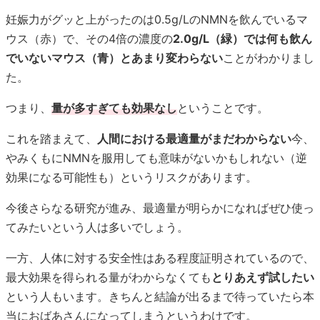
妊娠力がグッと上がったのは0.5g/LのNMNを飲んでいるマ
ウス（赤）で、その4倍の濃度の
2.0g/L（緑）では何も飲ん
でいないマウス（青）とあまり変わらない
ことがわかりまし
た。
つまり、
量が多すぎても効果なし
ということです。
これを踏まえて、
人間における最適量がまだわからない
今、
やみくもにNMNを服用しても意味がないかもしれない（逆
効果になる可能性も）というリスクがあります。
今後さらなる研究が進み、最適量が明らかになればぜひ使っ
てみたいという人は多いでしょう。
一方、人体に対する安全性はある程度証明されているので、
最大効果を得られる量がわからなくても
とりあえず試したい
という人もいます。きちんと結論が出るまで待っていたら本
当におばあさんになってしまうというわけです。