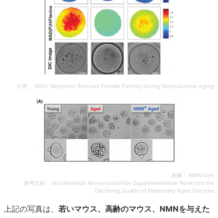
引用：
NAD+ Repletion Rescues Female Fertility during Reproductive Aging
画像：
NMN.com
参考文献：
Nicotinamide Mononucleotide Supplementation Reverses the
Declining Quality of Maternally Aged Oocytes
上記の写真は、
若いマウス、高齢のマウス、NMNを与えた