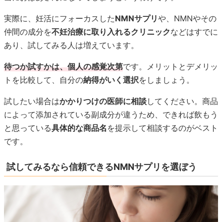
実際に、妊活にフォーカスした
NMNサプリ
や、NMNやその
仲間の成分を
不妊治療に取り入れるクリニック
などはすでに
あり、試してみる人は増えています。
待つか試すかは、個人の感覚次第
です。メリットとデメリッ
トを比較して、自分の
納得がいく選択
をしましょう。
試したい場合は
かかりつけの医師に相談
してください。商品
によって添加されている副成分が違うため、できれば飲もう
と思っている
具体的な商品名
を提示して相談するのがベスト
です。
試してみるなら信頼できるNMNサプリを選ぼう