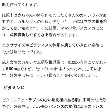
肌
を作ってくれます。
妊娠中は赤ちゃんの体を作るのにたくさんのカルシウムが必
要です。カルシウムの摂取が少ないと、身体は
ママの骨を溶
かして
使い始めます。その結果、ママの骨がスカスカにな
り、
産後骨折しやすくなる
場合があります。
エクササイズやピラティスで体形を戻していきたい
産後に、
骨折は避けたいですね。
成人女性のカルシウム摂取推奨量は、妊娠の有無にかかわら
ず
650mg
ですが、たいていの日本人女性は
不足していま
す
。妊娠中は特にしっかり摂ることを心がけましょう。
ビタミンC
ビタミンCは
トラブルのない透明感のある肌
に不可欠な成分
です。妊娠中は、
ホルモンバランスの変化によるストレス