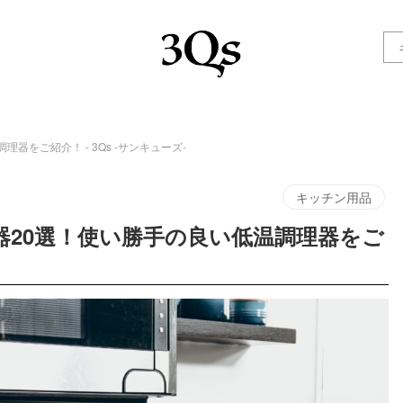
器をご紹介！ - 3Qs -サンキューズ-
キッチン用品
器20選！使い勝手の良い低温調理器をご