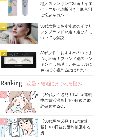
地人気ランキング22選！イエ
ベ・ブルベ診断付き！肌色別
に悩みをカバー
30代女性におすすめのイヤリ
ングブランド15選！選び方に
ついても解説
30代女性におすすめのつけま
つげ20選！ブランド別のラン
キングも解説！ナチュラルに
色っぽく盛れるのはどれ？
Ranking
恋愛・結婚にまつわる悩み
【30代女性必見！Twitter連載
中の婚活漫画】100日後に婚
約破棄するOL
【30代男性必見！Twitter連
載】100日後に婚約破棄する
男