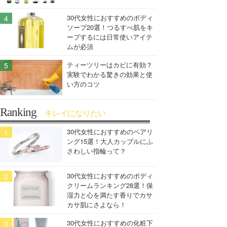
30代女性におすすめのボディ
ソープ20選！つるすべ肌をキ
ープするには日常使いアイテ
ムが必須
ティーツリーはカビに有効？
実験でわかる驚きの効果と使
い方のコツ
Ranking
キレイになりたい
30代女性におすすめのペアリ
ング15選！大人カップルにふ
さわしい指輪って？
30代女性におすすめのボディ
クリームランキング28選！保
湿力と心を満たす香りでカサ
カサ肌にさよなら！
30代女性におすすめの化粧下