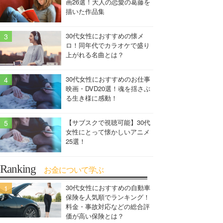
画26選！大人の恋愛の葛藤を
描いた作品集
30代女性におすすめの懐メ
ロ！同年代でカラオケで盛り
上がれる名曲とは？
30代女性におすすめのお仕事
映画・DVD20選！魂を揺さぶ
る生き様に感動！
【サブスクで視聴可能】30代
女性にとって懐かしいアニメ
25選！
Ranking
お金について学ぶ
30代女性におすすめの自動車
保険を人気順でランキング！
料金・事故対応などの総合評
価が高い保険とは？