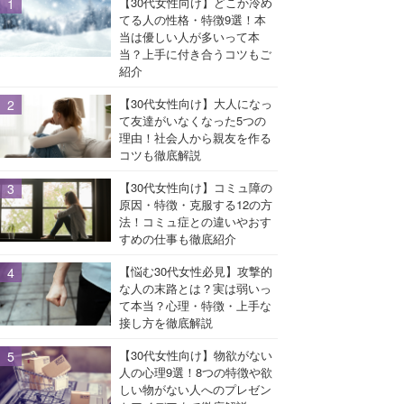
【30代女性向け】どこか冷め
てる人の性格・特徴9選！本
当は優しい人が多いって本
当？上手に付き合うコツもご
紹介
【30代女性向け】大人になっ
て友達がいなくなった5つの
理由！社会人から親友を作る
コツも徹底解説
【30代女性向け】コミュ障の
原因・特徴・克服する12の方
法！コミュ症との違いやおす
すめの仕事も徹底紹介
【悩む30代女性必見】攻撃的
な人の末路とは？実は弱いっ
て本当？心理・特徴・上手な
接し方を徹底解説
【30代女性向け】物欲がない
人の心理9選！8つの特徴や欲
しい物がない人へのプレゼン