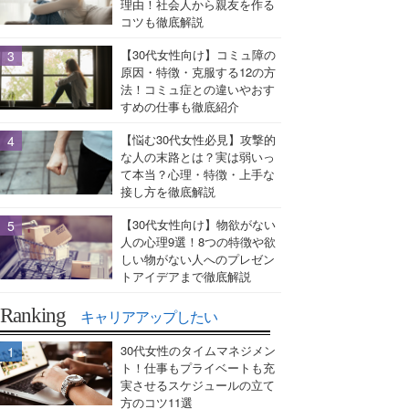
理由！社会人から親友を作る
コツも徹底解説
【30代女性向け】コミュ障の
原因・特徴・克服する12の方
法！コミュ症との違いやおす
すめの仕事も徹底紹介
【悩む30代女性必見】攻撃的
な人の末路とは？実は弱いっ
て本当？心理・特徴・上手な
接し方を徹底解説
【30代女性向け】物欲がない
人の心理9選！8つの特徴や欲
しい物がない人へのプレゼン
トアイデアまで徹底解説
Ranking
キャリアアップしたい
30代女性のタイムマネジメン
ト！仕事もプライベートも充
実させるスケジュールの立て
方のコツ11選