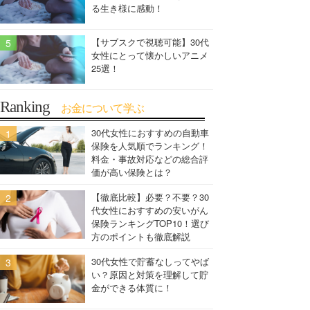
る生き様に感動！
【サブスクで視聴可能】30代
女性にとって懐かしいアニメ
25選！
Ranking
お金について学ぶ
30代女性におすすめの自動車
保険を人気順でランキング！
料金・事故対応などの総合評
価が高い保険とは？
【徹底比較】必要？不要？30
代女性におすすめの安いがん
保険ランキングTOP10！選び
方のポイントも徹底解説
30代女性で貯蓄なしってやば
い？原因と対策を理解して貯
金ができる体質に！