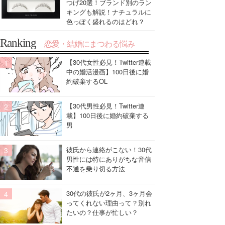
つげ20選！ブランド別のラン
キングも解説！ナチュラルに
色っぽく盛れるのはどれ？
Ranking
恋愛・結婚にまつわる悩み
【30代女性必見！Twitter連載
中の婚活漫画】100日後に婚
約破棄するOL
【30代男性必見！Twitter連
載】100日後に婚約破棄する
男
彼氏から連絡がこない！30代
男性には特にありがちな音信
不通を乗り切る方法
30代の彼氏が2ヶ月、3ヶ月会
ってくれない理由って？別れ
たいの？仕事が忙しい？