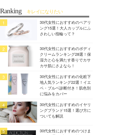
Ranking
キレイになりたい
30代女性におすすめのペアリ
ング15選！大人カップルにふ
さわしい指輪って？
30代女性におすすめのボディ
クリームランキング28選！保
湿力と心を満たす香りでカサ
カサ肌にさよなら！
30代女性におすすめの化粧下
地人気ランキング22選！イエ
ベ・ブルベ診断付き！肌色別
に悩みをカバー
30代女性におすすめのイヤリ
ングブランド15選！選び方に
ついても解説
30代女性におすすめのつけま