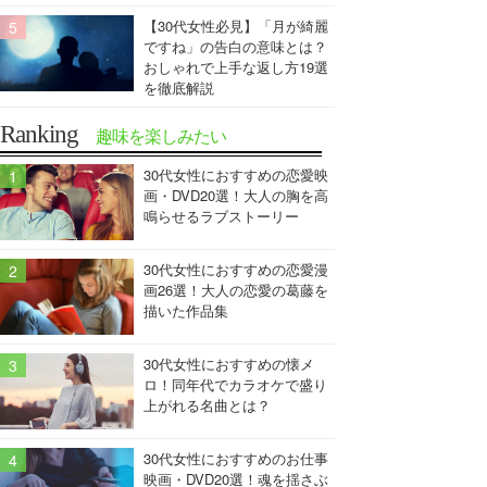
【30代女性必見】「月が綺麗
ですね」の告白の意味とは？
おしゃれで上手な返し方19選
を徹底解説
Ranking
趣味を楽しみたい
30代女性におすすめの恋愛映
画・DVD20選！大人の胸を高
鳴らせるラブストーリー
30代女性におすすめの恋愛漫
画26選！大人の恋愛の葛藤を
描いた作品集
30代女性におすすめの懐メ
ロ！同年代でカラオケで盛り
上がれる名曲とは？
30代女性におすすめのお仕事
映画・DVD20選！魂を揺さぶ