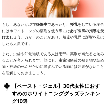
もし、あなたが現在
妊娠中
であったり、
授乳
をしている場合
にはホワイトニングの薬剤を使う際には
必ず医師の指導を受
けましょう
。万が一のことがあり、胎児や乳児に影響を及ぼ
したら大変です。
また、虫歯や知覚過敏である人は患部に薬剤が当たると沁み
ることが考えられます。他にも、虫歯治療後の被せ物や詰め
物・神経の死んだために黒ずんでいる歯には効果がないこと
を理解しておきましょう。
【ペースト・ジェル】30代女性におす
すめのホワイトニンググッズランキン
グ10選