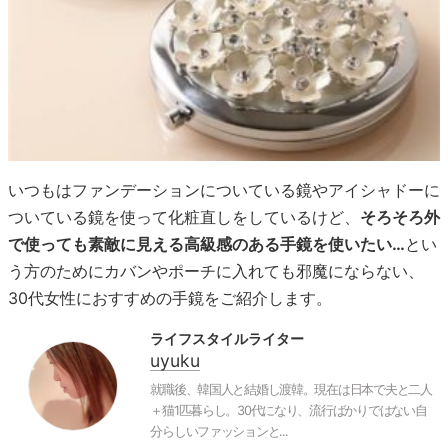
いつもはファンデーションについている鏡やアイシャドーに
ついている鏡を使って化粧直しをしているけど、
そろそろ外
で使っても素敵に見える高級感のある手鏡を使いたい…
とい
う方のためにカバンやポーチに入れても邪魔にならない、
30代女性におすすめの手鏡をご紹介します。
ライフスタイルライター
uyuku
就職後、韓国人と結婚し渡韓。現在は日本で夫と二人
＋猫1匹暮らし。30代になり、流行ばかりではない自
分らしいファッションと...