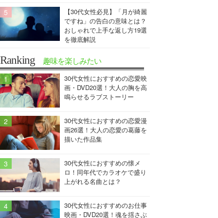
【30代女性必見】「月が綺麗
ですね」の告白の意味とは？
おしゃれで上手な返し方19選
を徹底解説
Ranking
趣味を楽しみたい
30代女性におすすめの恋愛映
画・DVD20選！大人の胸を高
鳴らせるラブストーリー
30代女性におすすめの恋愛漫
画26選！大人の恋愛の葛藤を
描いた作品集
30代女性におすすめの懐メ
ロ！同年代でカラオケで盛り
上がれる名曲とは？
30代女性におすすめのお仕事
映画・DVD20選！魂を揺さぶ