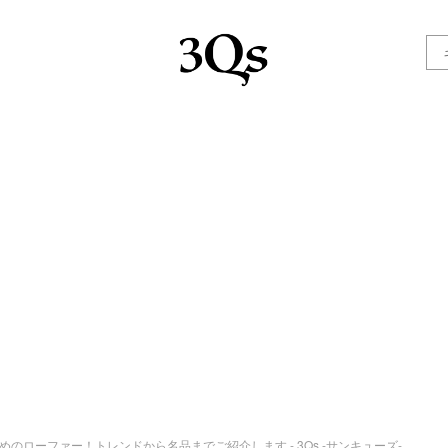
めのローファー！トレンドから名品までご紹介します - 3Qs -サンキューズ-