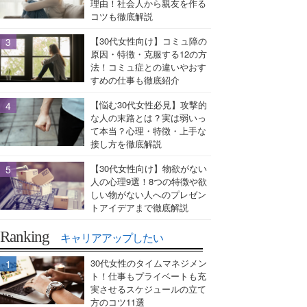
理由！社会人から親友を作る
コツも徹底解説
【30代女性向け】コミュ障の
原因・特徴・克服する12の方
法！コミュ症との違いやおす
すめの仕事も徹底紹介
【悩む30代女性必見】攻撃的
な人の末路とは？実は弱いっ
て本当？心理・特徴・上手な
接し方を徹底解説
【30代女性向け】物欲がない
人の心理9選！8つの特徴や欲
しい物がない人へのプレゼン
トアイデアまで徹底解説
Ranking
キャリアアップしたい
30代女性のタイムマネジメン
ト！仕事もプライベートも充
実させるスケジュールの立て
方のコツ11選