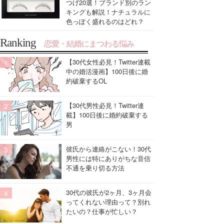
つげ20選！ブランド別のラン
キングも解説！ナチュラルに
色っぽく盛れるのはどれ？
Ranking
恋愛・結婚にまつわる悩み
【30代女性必見！Twitter連載
中の婚活漫画】100日後に婚
約破棄するOL
【30代男性必見！Twitter連
載】100日後に婚約破棄する
男
彼氏から連絡がこない！30代
男性には特にありがちな音信
不通を乗り切る方法
30代の彼氏が2ヶ月、3ヶ月会
ってくれない理由って？別れ
たいの？仕事が忙しい？