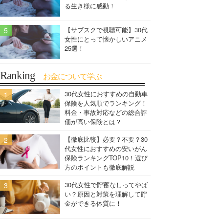
る生き様に感動！
【サブスクで視聴可能】30代
女性にとって懐かしいアニメ
25選！
Ranking
お金について学ぶ
30代女性におすすめの自動車
保険を人気順でランキング！
料金・事故対応などの総合評
価が高い保険とは？
【徹底比較】必要？不要？30
代女性におすすめの安いがん
保険ランキングTOP10！選び
方のポイントも徹底解説
30代女性で貯蓄なしってやば
い？原因と対策を理解して貯
金ができる体質に！