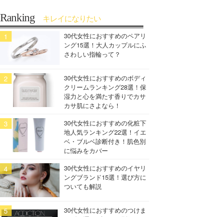
Ranking
キレイになりたい
30代女性におすすめのペアリ
ング15選！大人カップルにふ
さわしい指輪って？
30代女性におすすめのボディ
クリームランキング28選！保
湿力と心を満たす香りでカサ
カサ肌にさよなら！
30代女性におすすめの化粧下
地人気ランキング22選！イエ
ベ・ブルベ診断付き！肌色別
に悩みをカバー
30代女性におすすめのイヤリ
ングブランド15選！選び方に
ついても解説
30代女性におすすめのつけま