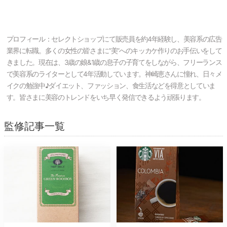
プロフィール：セレクトショップにて販売員を約4年経験し、美容系の広告
業界に転職。多くの女性の皆さまに”美”へのキッカケ作りのお手伝いをして
きました。現在は、3歳の娘&1歳の息子の子育てをしながら、フリーランス
で美容系のライターとして4年活動しています。神崎恵さんに憧れ、日々メ
イクの勉強中♪ダイエット、ファッション、食生活などを得意としていま
す。皆さまに美容のトレンドをいち早く発信できるよう頑張ります。
監修記事一覧