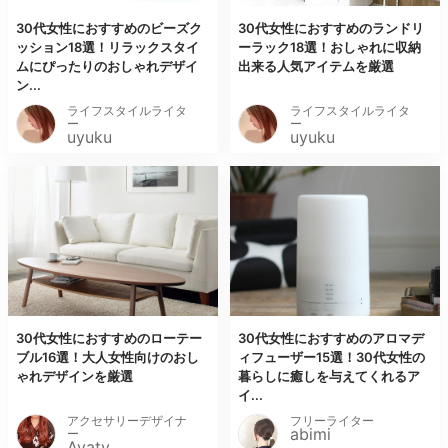
30代女性におすすめのビーズク
30代女性におすすめのランドリ
ッション18選！リラックスタイ
ーラック18選！おしゃれに収納
ムにぴったりのおしゃれデザイ
出来る人気アイテムを厳選
ン...
ライフスタイルライタ
ライフスタイルライタ
ー
ー
uyuku
uyuku
30代女性におすすめのローテー
30代女性におすすめのアロマデ
ブル16選！大人女性向けのおし
ィフューザー15選！30代女性の
ゃれデザインを厳選
暮らしに癒しを与えてくれるア
イ...
アクセサリーデザイナ
フリーライター
abimi
ー
Ayaty